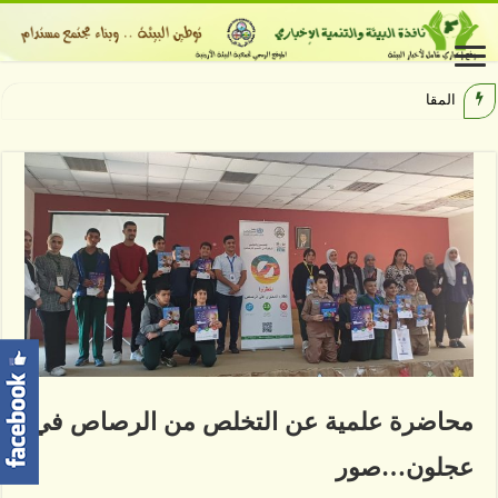
المقام العراقي ي
محاضرة علمية عن التخلص من الرصاص في
عجلون…صور