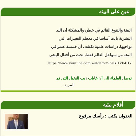
عين على البيئة
البيئة والتنوع القائم في خطر، والمشكلة أن اليد
البشرية باتت أساسا في معظم التغييرات التي
نواجهها. دراسات علمية تكشف أن خمسة عشر في
المئة من سواحل العالم فقط، نجت من أفعال البشر.
https://www.youtube.com/watch?v=9caB1lVk4HY
توصل العلماء إلى أن غابات زيت النخيل التي تم
اعتمادها على أنها مستدامة تدمرت بشكل أسرع من
المزيد...
الأرض غير المعتمدة، وذلك حسب دراسة كشفت
الغطاء عن أي ادعاءات تقول بأن الزيت يمكن ألا
أقلام بيئية
يسبب الدمار. وكشفت الدراسة فقدان المناطق
العدوان يكتب : رأسك مرفوع
المعتمدة المستدامة التي تحمل موافقات بأنها
صديقة للبيئة 38 في المئة من زراعتها منذ عام 2007،
بينما فقدت المناطق غير المعتمدة 34 في المئة، وفقاً