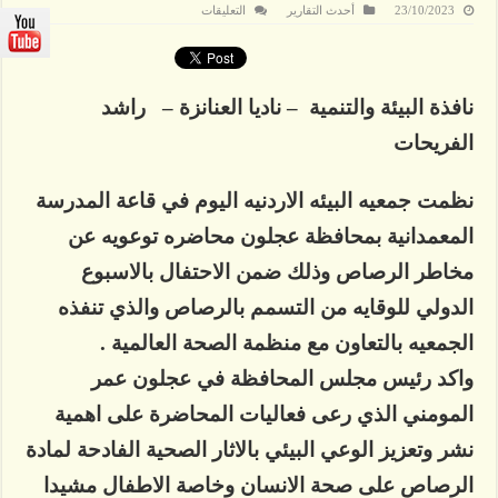
على
23/10/2023
أحدث التقارير
التعليقات
محاضرة
علمية
عن
التخلص
من
الرصاص
نافذة البيئة والتنمية – ناديا العنانزة – راشد
في
عجلون…
الفريحات
صور
مغلقة
نظمت جمعيه البيئه الاردنيه اليوم في قاعة المدرسة
المعمدانية بمحافظة عجلون محاضره توعويه عن
مخاطر الرصاص وذلك ضمن الاحتفال بالاسبوع
الدولي للوقايه من التسمم بالرصاص والذي تنفذه
الجمعيه بالتعاون مع منظمة الصحة العالمية .
واكد رئيس مجلس المحافظة في عجلون عمر
المومني الذي رعى فعاليات المحاضرة على اهمية
نشر وتعزيز الوعي البيئي بالاثار الصحية الفادحة لمادة
الرصاص على صحة الانسان وخاصة الاطفال مشيدا