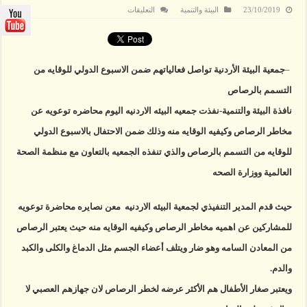
على
23/10/2019
البيئة والتنمية
التعليقات
محاضرة
عن
التخلص
من
الرصاص
في
–
جمعية البيئة الأردنية تواصل فعالياتهم ضمن الاسبوع الدولي للوقايه من
جمعية
البيئة
التسمم بالرصاص
مغلقة
نافذة البيئة والتنمية-نفذت جمعيه البيئه الاردنيه اليوم محاضره توعويه عن
مخاطر الرصاص وكيفيه الوقايه منه وذلك ضمن الاحتفال بالاسبوع الدولي
للوقايه من التسمم بالرصاص والذي تنفذه الجمعيه بالتعاون مع منظمة الصحة
العالمية ووزارة الصحه
حيث قدم المدير التنفيذي لجمعية البيئه الاردنيه معن نصايره محاضرة توعويه
للمشاركين عن اهميه مخاطر الرصاص وكيفيه الوقايه منه حيث يعتبر الرصاص
من المعادن السامه وهو ضار ويتلف أعضاء الجسم مثل الدماغ والكلى والكبد
والدم.
ويعتبر صغار الأطفال هم الأكثر عرضه لخطر الرصاص لان جهازهم العصبي لا