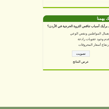
ك يهمنا
برأيك أسباب تناقص الثروة الحرجية في الأردن؟
همال المواطنين ونقص الوعي
دم وجود عقوبات رادعة
رتفاع أسعار المحروقات
عرض النتائج