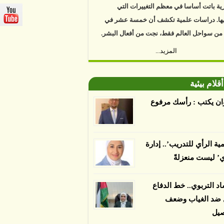
ها. دراسات علمية تكشف أن خمسة عشر في
 من سواحل العالم فقط، نجت من أفعال البشر.
https://www.youtube.com/watch?v=9caB1l
المزيد...
العلماء إلى أن غابات زيت النخيل التي تم
دها على أنها مستدامة تدمرت بشكل أسرع من
أقلام بيئية
 غير المعتمدة، وذلك حسب دراسة كشفت
ان يكتب : رأسك مرفوع
ء عن أي ادعاءات تقول بأن الزيت يمكن ألا
الدمار. وكشفت الدراسة فقدان المناطق
مدة المستدامة التي تحمل موافقات بأنها
مية الرأي للتدريب’.. إدارة
صديقة للبيئة 38 في المئة من زراعتها منذ عام 2007،
ي’ ليست منعزلةً
بينما فقدت المناطق غير المعتمدة 34 في المئة، وفقاً
ن من جامعة بوردو في ولاية إنديانا الأميركية.
اد التربوي.. خط الدفاع
ل ضد الغياب وضعف
صيل