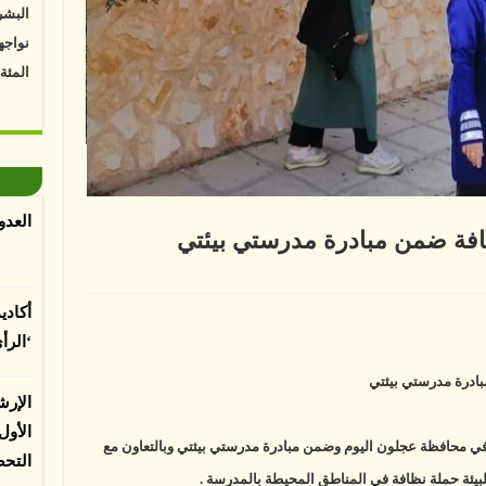
نواجه
المئة
Vk4HY
توصل 
اعتما
الأرض
العدو
الغطا
فة ضمن مبادرة مدرستي بيئتي
يسبب 
لى
المعت
درسة
طين
أكادي
فذ
لة
‘الرأ
افة
من
لباحثي
ادرة
ادرة مدرستي بيئتي
درستي
الإرش
ئتي
لقة
الأو
ي محافظة عجلون اليوم وضمن مبادرة مدرستي بيئتي وبالتعاون مع
التح
البيئة حملة نظافة في المناطق المحيطة بالمدرسة .