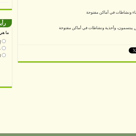
رأي
ما هي 
إ
ع
ا