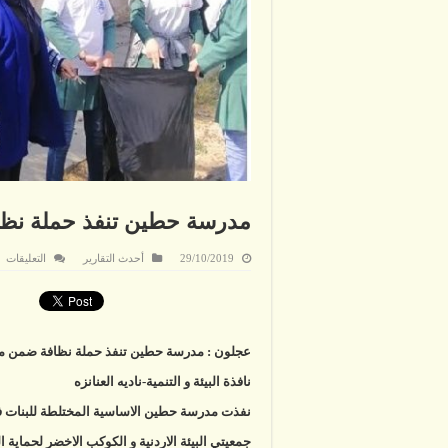
مدرسة حطين تنفذ حملة نظا
ع
29/10/2019
أحدث التقارير
التعليقات
م
ح
تن
حم
نظ
ض
مب
عجلون : مدرسة حطين تنفذ حملة نظافة ضمن مب
م
بي
نافذة البيئة و التنمية-ناديه العنانزه
مغ
نفذت مدرسة حطين الاساسية المختلطة للبنات ف
جمعيتي البيئة الاردنية و الكوكب الاخضر لحماية 