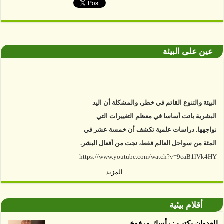
عين على البيئة
البيئة والتنوع القائم في خطر، والمشكلة أن اليد
البشرية باتت أساسا في معظم التغييرات التي
نواجهها. دراسات علمية تكشف أن خمسة عشر في
المئة من سواحل العالم فقط، نجت من أفعال البشر.
https://www.youtube.com/watch?v=9caB1lVk4HY
توصل العلماء إلى أن غابات زيت النخيل التي تم
اعتمادها على أنها مستدامة تدمرت بشكل أسرع من
المزيد...
الأرض غير المعتمدة، وذلك حسب دراسة كشفت
الغطاء عن أي ادعاءات تقول بأن الزيت يمكن ألا
أقلام بيئية
يسبب الدمار. وكشفت الدراسة فقدان المناطق
العدوان يكتب : رأسك مرفوع