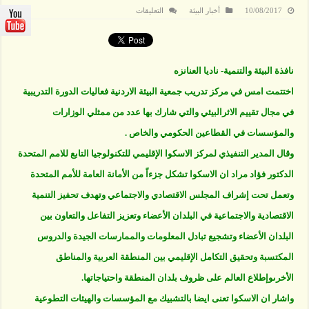
على
10/08/2017
أخبار البيئة
التعليقات
مراد
يرعى
اختتام
دورة
تقييم
الاثرالبيئي
نافذة البيئة والتنمية- ناديا العنانزه
في
جمعية
البيئة
اختتمت امس في مركز تدريب جمعية البيئة الاردنية فعاليات الدورة التدريبية
مغلقة
في مجال تقييم الاثرالبيئي والتي شارك بها عدد من ممثلي الوزارات
والمؤسسات في القطاعين الحكومي والخاص .
وقال المدير التنفيذي لمركز الاسكوا الإقليمي للتكنولوجيا التابع للامم المتحدة
الدكتور فؤاد مراد ان الاسكوا تشكل جزءاً من الأمانة العامة للأمم المتحدة
وتعمل تحت إشراف المجلس الاقتصادي والاجتماعي وتهدف تحفيز التنمية
الاقتصادية والاجتماعية في البلدان الأعضاء وتعزيز التفاعل والتعاون بين
البلدان الأعضاء وتشجيع تبادل المعلومات والممارسات الجيدة والدروس
المكتسبة وتحقيق التكامل الإقليمي بين المنطقة العربية والمناطق
الأخرىوإطلاع العالم على ظروف بلدان المنطقة واحتياجاتها.
واشار ان الاسكوا تعنى ايضا بالتشبيك مع المؤسسات والهيئات التطوعية