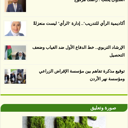
المعتمدة المستدامة التي تحمل موافقات بأنها
صديقة للبيئة 38 في المئة من زراعتها منذ عام 2007،
بينما فقدت المناطق غير المعتمدة 34 في المئة، وفقاً
أكاديمية الرأي للتدريب’.. إدارة ‘الرأي’ ليست منعزلةً
لباحثين من جامعة بوردو في ولاية إنديانا الأميركية.
الإرشاد التربوي.. خط الدفاع الأول ضد الغياب وضعف
التحصيل
توقيع مذكرة تفاهم بين مؤسسة الإقراض الزراعي
ومؤسسة نهر الأردن
صورة وتعليق