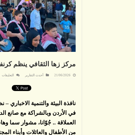
مركز زها الثقافي ينظم كرنفا
ع
21/06/2026
أحدث التقارير
التعليقات
مر
زه
ال
ين
كر
ال
نافذة البيئة والتنمية الاخباري –
ال
ف
ما
في الأردن وبالشراكة مع صانع ال
مغ
العملاقة .. جُوّانا، مشوار سما
من الأطفال والعائلات وأبناء المج