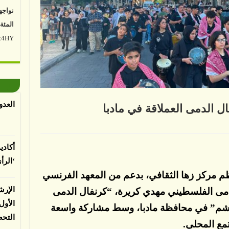
المئة
Vk4HY
توصل 
اعتما
الأرض
الغطا
العدو
يسبب 
ل الدمى العملاقة في مادبا
المعت
لى
كز
ا
أكادي
ثقافي
ظم
لباحثي
‘الرأ
نفال
دمى
 نظم مركز زها الثقافي، بدعم من المعهد الفرنسي
عملاقة
ي
دبا
الإرش
دمى الفلسطيني مهدي كريرة، “كرنفال الدمى
لقة
الأو
 وهاشم” في محافظة مادبا، وسط مشاركة واسعة
التح
تمع المحلي.