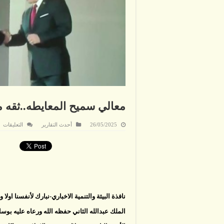
معالي سميح المعايطه..ثقه 
ع
26/05/2025
أحدث التقارير
التعليقات
مع
س
ال
مل
وت
م
مغ
نافذة البيئة والتنمية الاخباري-نبارك لأنفسنا اول
الملك عبدالله الثاني حفظه الله ورعاه عليه بوسا