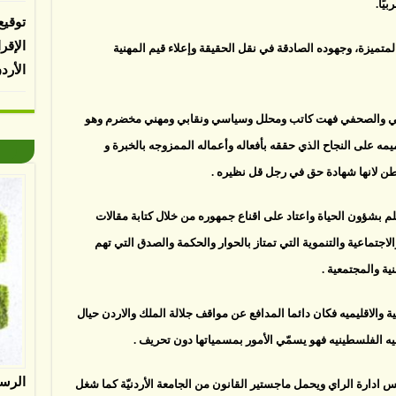
يًا.
توقيع
الإقر
لمتميزة، وجهوده الصادقة في نقل الحقيقة وإعلاء قيم المهنية
الأرد
اسي والصحفي فهت كاتب ومحلل وسياسي ونقابي ومهني مخضرم وهو
 على النجاح الذي حققه بأفعاله وأعماله الممزوجه بالخبرة و
لوطن لانها شهادة حق في رجل قل نظيره .
بشؤون الحياة واعتاد على اقناع جمهوره من خلال كتابة مقالات
 والاجتماعية والتنموية التي تمتاز بالحوار والحكمة والصدق التي تهم
ية والمجتمعية .
ة والاقليميه فكان دائما المدافع عن مواقف جلالة الملك والاردن حيال
ه الفلسطينيه فهو يسمّي الأمور بمسمياتها دون تحريف .
الرس
ادارة الراي ويحمل ماجستير القانون من الجامعة الأردنيّة كما شغل