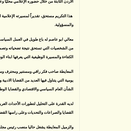
الأردن الثابتة من خلال حضوره الإعلامي محليًا وعرب
هذا التكريم مستحق، تقديراً لمسيرته الإعلامية ا
والمسؤولية.
معالي ابو عاصم له باع طويل في العمل السي
من الشخصيات التي تستحق نتيجة تضحياته وتصميمه
الكفاءة والمسيرة الوظيفية التي يعرفها ابناء ا
المعايطة صاحب فكر راقي ومستنير ومحترف وملم 
يومية التي يتناول فيها العديد من القضايا الادبية
الشأن العام السياسي والاقتصادي والقضايا الوطن
لديه القدرة على التحليل لتطورات الأحداث العربي
القضايا والصراعات والتحديات وعلى راسها القضي
والزميل المعايطة يشغل حاليا منصب رئيس مجلس 