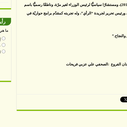
وزير دولة لشؤون الإعلام ووزيرًا للثقافة (2012-2013)، ومستشارًا سياسيًّا لرئيس الوزراء لغير مرّة، وناطقًا رسميًّا باسم
 ورئيس تحرير لجريدة “الرأي”، وله تجربته كمقدّم برامج حواريّة في
رأي
ما هي 
والنجاح.”
إ
ع
ا
جان الفروع :الصحفي علي عزبي فريحات