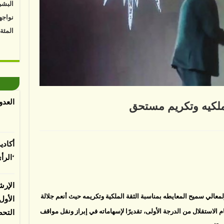
البشر
نواجه
المئة
Vk4HY
توصل 
اعتما
الأرض
العدو
ملكيه وتكريم مستحق
الغطا
يسبب 
لى
الي
المعت
ميح
أكادي
معايطه..ثقه
كيه
‘الرأ
كريم
ستحق
لقة
لباحثي
الإرش
ا ولمعالي سميح المعايطه بمناسبة الثقة الملكية وتكريمه حيث أنعم جلالة
الأو
م الاستقلال من الدرجة الأولى، تقديرًا لإسهاماته في إبراز ونقل مواقف
التح