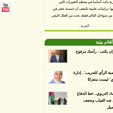
ية باتت أساسا في معظم التغييرات التي
ها. دراسات علمية تكشف أن خمسة عشر في
 من سواحل العالم فقط، نجت من أفعال البشر.
https://www.youtube.com/watch?v=9caB1l
المزيد...
العلماء إلى أن غابات زيت النخيل التي تم
دها على أنها مستدامة تدمرت بشكل أسرع من
أقلام بيئية
 غير المعتمدة، وذلك حسب دراسة كشفت
ان يكتب : رأسك مرفوع
ء عن أي ادعاءات تقول بأن الزيت يمكن ألا
الدمار. وكشفت الدراسة فقدان المناطق
مدة المستدامة التي تحمل موافقات بأنها
مية الرأي للتدريب’.. إدارة
صديقة للبيئة 38 في المئة من زراعتها منذ عام 2007،
ي’ ليست منعزلةً
بينما فقدت المناطق غير المعتمدة 34 في المئة، وفقاً
ن من جامعة بوردو في ولاية إنديانا الأميركية.
اد التربوي.. خط الدفاع
ل ضد الغياب وضعف
صيل