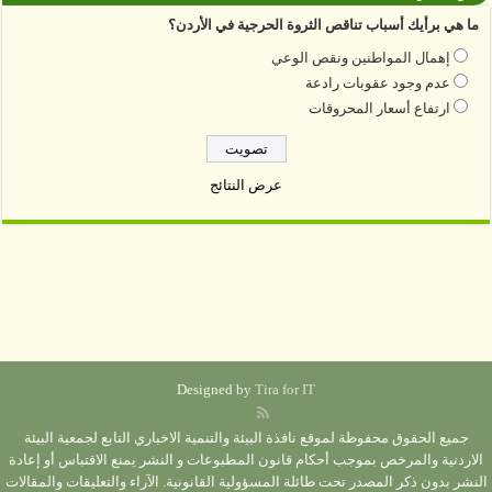
ما هي برأيك أسباب تناقص الثروة الحرجية في الأردن؟
إهمال المواطنين ونقص الوعي
عدم وجود عقوبات رادعة
ارتفاع أسعار المحروقات
عرض النتائج
Designed by
Tira for IT
جميع الحقوق محفوظة لموقع نافذة البيئة والتنمية الاخباري التابع لجمعية البيئة
الاردنية والمرخص بموجب أحكام قانون المطبوعات و النشر يمنع الاقتباس أو إعادة
النشر بدون ذكر المصدر تحت طائلة المسؤولية القانونية. الآراء والتعليقات والمقالات