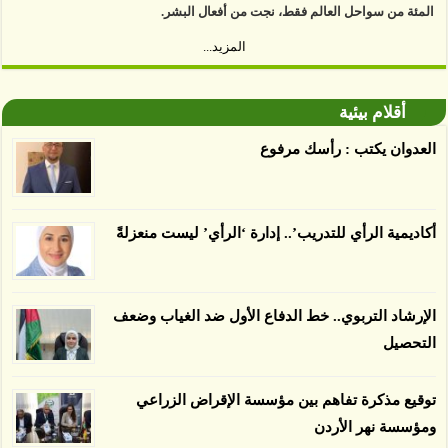
المئة من سواحل العالم فقط، نجت من أفعال البشر.
https://www.youtube.com/watch?v=9caB1lVk4HY
المزيد...
توصل العلماء إلى أن غابات زيت النخيل التي تم
اعتمادها على أنها مستدامة تدمرت بشكل أسرع من
أقلام بيئية
الأرض غير المعتمدة، وذلك حسب دراسة كشفت
العدوان يكتب : رأسك مرفوع
الغطاء عن أي ادعاءات تقول بأن الزيت يمكن ألا
يسبب الدمار. وكشفت الدراسة فقدان المناطق
المعتمدة المستدامة التي تحمل موافقات بأنها
أكاديمية الرأي للتدريب’.. إدارة ‘الرأي’ ليست منعزلةً
صديقة للبيئة 38 في المئة من زراعتها منذ عام 2007،
بينما فقدت المناطق غير المعتمدة 34 في المئة، وفقاً
لباحثين من جامعة بوردو في ولاية إنديانا الأميركية.
الإرشاد التربوي.. خط الدفاع الأول ضد الغياب وضعف
التحصيل
توقيع مذكرة تفاهم بين مؤسسة الإقراض الزراعي
ومؤسسة نهر الأردن