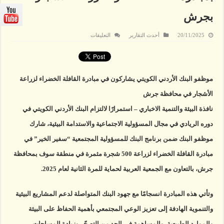
بجرش
على
20/11/2025
أحدث التقارير
التعليقات
موظفو
البنك
الأردني
الكويتي
يشاركون
بمبادرة
موظفو البنك الأردني الكويتي يشاركون في مبادرة القافلة الخضراء لزراعة
القافلة
الخضراء
الأشجار في محافظة جرش
لزراعة
الأشجار
بجرش
نافذة البيئة والتنمية الاخباري – استمرارًا لالتزام البنك الأردني الكويتي في
مغلقة
دوره الريادي في مجال المسؤولية الاجتماعية والاستدامة البيئية، شارك
موظفو البنك ضمن برنامج البنك للمسؤولية المجتمعية “سفير الخير” في
مبادرة القافلة الخضراء لزراعة 500 شجرة مثمرة في منطقة سوف بمحافظة
جرش، بالتعاون مع الجمعية العربية لحماية للمرة الثانية لعام 2025.
وتأتي هذه المبادرة انسجامًا مع جهود البنك المتواصلة لدعم المشاريع البيئية
والتنموية الهادفة إلى تعزيز الوعي المجتمعي بأهمية الحفاظ على البيئة
والموارد الطبيعية، والمساهمة في الحد من التصحّر وزيادة المساحات