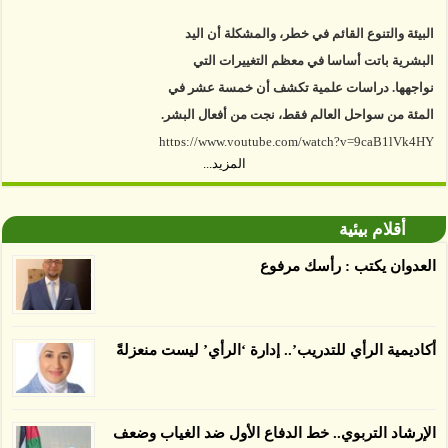
البيئة والتنوع القائم في خطر، والمشكلة أن اليد
البشرية باتت أساسا في معظم التغييرات التي
نواجهها. دراسات علمية تكشف أن خمسة عشر في
المئة من سواحل العالم فقط، نجت من أفعال البشر.
https://www.youtube.com/watch?v=9caB1lVk4HY
المزيد...
توصل العلماء إلى أن غابات زيت النخيل التي تم
اعتمادها على أنها مستدامة تدمرت بشكل أسرع من
أقلام بيئية
الأرض غير المعتمدة، وذلك حسب دراسة كشفت
الغطاء عن أي ادعاءات تقول بأن الزيت يمكن ألا
العدوان يكتب : رأسك مرفوع
يسبب الدمار. وكشفت الدراسة فقدان المناطق
المعتمدة المستدامة التي تحمل موافقات بأنها
صديقة للبيئة 38 في المئة من زراعتها منذ عام 2007،
أكاديمية الرأي للتدريب’.. إدارة ‘الرأي’ ليست منعزلةً
بينما فقدت المناطق غير المعتمدة 34 في المئة، وفقاً
لباحثين من جامعة بوردو في ولاية إنديانا الأميركية.
الإرشاد التربوي.. خط الدفاع الأول ضد الغياب وضعف