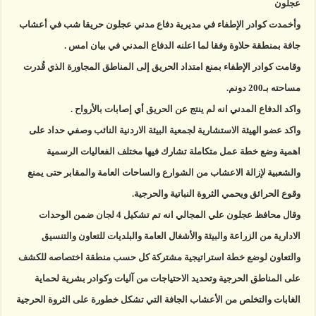
عجلون
وأخمدت كوادر الإطفاء في مديرية دفاع مدني عجلون حريقا شب في أعشاب
جافة بمنطقة حلاوة وفقا لما اعلنه الدفاع المدني في بيان امس .
وقامت كوادر الإطفاء بمنع امتداد الحريق إلى المناطق المجاورة الذي قُدرت
مساحته بـ200 دونم.
واكد الدفاع المدني انه لم ينتج عن الحريق أي إصابات بالأرواح .
واكد عضو الهيئة الاستشارية لجمعية البيئة الاردنية النائب وصفي حداد على
اهمية وضع خطة عمل متكاملة تشارك فيها مختلف الفعاليات الرسمية
والشعبية لإزالة الاعشاب من الشوارع والساحات العامة والمقابر حتى يمنع
وقوع الحرائق ويحمي الثروة النباتية والحرجية.
وقال محافظ عجلون علي المجالي انه تم تشكيل 4 لجان ضمن الوحدات
الادارية من الزراعة والبيئة والأشغال العامة والبلديات للتعاون والتنسيق
والتعاون لوضع خطة استراتيجية مشتركة كل حسب منطقة اختصاصه للكشف
على المناطق الحرجية وتحديد الاحتياجات من آليات وكوادر بشرية لحماية
الغابات والتخلص من الأعشاب الجافة التي تشكل خطورة على الثروة الحرجية