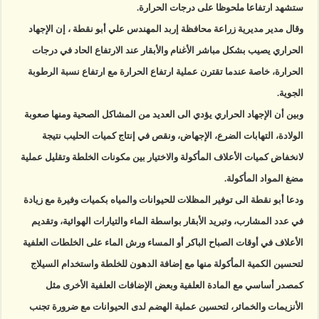
ستشهد ارتفاعا ملحوظا على درجات الحرارة.
وقال مدير مديرية زراعة محافظة إربد المهندس علي أبو نقطة ، إن الإجهاد
الحراري يصيب بشكل مباشر الأغنام والأبقار عند الارتفاع الحاد في درجات
الحرارة، خاصة عندما تقترن عملية ارتفاع الحرارة مع ارتفاع نسبة الرطوبة
الجوية.
وبين أن الإجهاد الحراري يؤدي الى العديد من المشاكل الصحية ومنها صعوبة
الولادة، التهابات الضرع، الإجهاض، ونقص في إنتاج كميات الحليب نتيجة
لانخفاض كميات الأعلاف المأكولة والاختيار بين مكونات الخلطة وتقليل عملية
مضغ المواد المأكولة.
ودعا أبو نقطة الى توفير المظلات للحيوانات والمياه بكميات وفيرة مع زيادة
في عدد المشارب، وتبريد الأبقار بواسطة الماء والتيارات الهوائية، وتقديم
الأعلاف في أوقات الصباح الباكر أو المساء ورش الماء على الخلطات العلفية
لتحسين الكمية المأكولة منها مع إضافة الدهون للخلطة واستخدام السيلاج
كمصدر أساسي مع المادة العلفية وبعض الإضافات العلفية الأخرى مثل
الأنزيمات والخمائر، لتحسين عملية الهضم لدى الحيوانات مع ضرورة تجنب