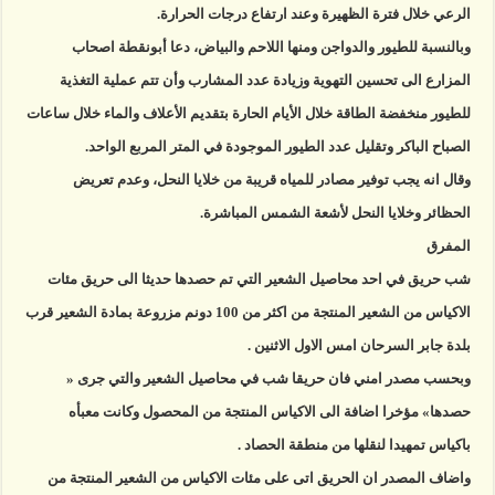
الرعي خلال فترة الظهيرة وعند ارتفاع درجات الحرارة.
وبالنسبة للطيور والدواجن ومنها اللاحم والبياض، دعا أبونقطة اصحاب
المزارع الى تحسين التهوية وزيادة عدد المشارب وأن تتم عملية التغذية
للطيور منخفضة الطاقة خلال الأيام الحارة بتقديم الأعلاف والماء خلال ساعات
الصباح الباكر وتقليل عدد الطيور الموجودة في المتر المربع الواحد.
وقال انه يجب توفير مصادر للمياه قريبة من خلايا النحل، وعدم تعريض
الحظائر وخلايا النحل لأشعة الشمس المباشرة.
المفرق
شب حريق في احد محاصيل الشعير التي تم حصدها حديثا الى حريق مئات
الاكياس من الشعير المنتجة من اكثر من 100 دونم مزروعة بمادة الشعير قرب
بلدة جابر السرحان امس الاول الاثنين .
وبحسب مصدر امني فان حريقا شب في محاصيل الشعير والتي جرى «
حصدها» مؤخرا اضافة الى الاكياس المنتجة من المحصول وكانت معبأه
باكياس تمهيدا لنقلها من منطقة الحصاد .
واضاف المصدر ان الحريق اتى على مئات الاكياس من الشعير المنتجة من