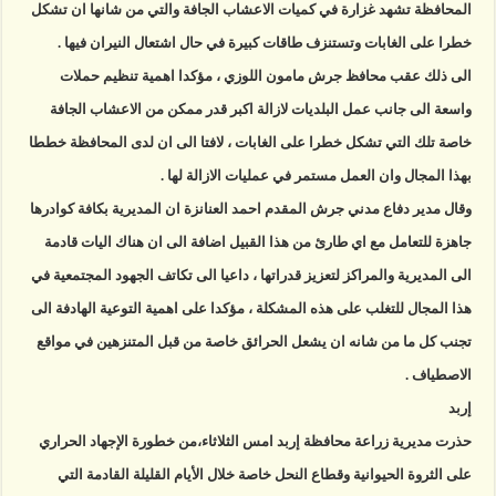
المحافظة تشهد غزارة في كميات الاعشاب الجافة والتي من شانها ان تشكل
خطرا على الغابات وتستنزف طاقات كبيرة في حال اشتعال النيران فيها .
الى ذلك عقب محافظ جرش مامون اللوزي ، مؤكدا اهمية تنظيم حملات
واسعة الى جانب عمل البلديات لازالة اكبر قدر ممكن من الاعشاب الجافة
خاصة تلك التي تشكل خطرا على الغابات ، لافتا الى ان لدى المحافظة خططا
بهذا المجال وان العمل مستمر في عمليات الازالة لها .
وقال مدير دفاع مدني جرش المقدم احمد العنانزة ان المديرية بكافة كوادرها
جاهزة للتعامل مع اي طارئ من هذا القبيل اضافة الى ان هناك اليات قادمة
الى المديرية والمراكز لتعزيز قدراتها ، داعيا الى تكاتف الجهود المجتمعية في
هذا المجال للتغلب على هذه المشكلة ، مؤكدا على اهمية التوعية الهادفة الى
تجنب كل ما من شانه ان يشعل الحرائق خاصة من قبل المتنزهين في مواقع
الاصطياف .
إربد
حذرت مديرية زراعة محافظة إربد امس الثلاثاء،من خطورة الإجهاد الحراري
على الثروة الحيوانية وقطاع النحل خاصة خلال الأيام القليلة القادمة التي