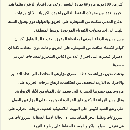
اكثر من 100 دونم مزروعة بمادة الشعير , وعدد من اشجار الزيتون مثلما هدد
الحريق عددا من محولات الضغط العالي واعمدة الكهرباء ، الا ان مرتبات
الدفاع المدني تمكنت من السيطرة على الحريق والحيلولة دون وصول السنة
اللهب الى احد محولات الكهرباء الموجودة بوسط المنطقة .
مدير مديرية الدفاع المدني لمحافظة المفرق العقيد خالد الشلول اكد ان
كوادر الاطفاء تمكنت من السيطرة على الحريق وحالت دون امتداده، لافتا ان
الاضرار اقتصرت على احتراق عدد من اكياس الشعير والمساحات التي تم
حصدها .
ودعت مديرية زراعة محافظة المفرق مزارعي المحافظة الى اتخاذ التدابير
والاجراءات اللازمة للتخفيف من انعكاسات ارتفاع درجات الحرارة على
مزروعاتهم، خصوصا الخضرية التي تعتمد على المياه من الآبار الارتوازية.
وقال مدير الزراعة الدكتور فايز الخوالدة انه يتوجب على المزارعين العمل
على وضع الشيد الابيض على البيوت البلاستيكية لتخفيف درجات الحرارة على
المزروعات وتقليل تبخر المياه، مبينا ان الحالة الامثل لسقاية المزروعات هي
في فترتي الصباح الباكر و المساء للحفاظ على رطوبة التربة .