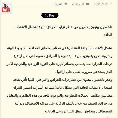
على
22/05/2019
أخبار البيئة
التعليقات
ناشطون
بيئيون
يحذرون
من
خطر
تزايد
ناشطون بيئيون يحذرون من خطر تزايد الحرائق نتيجة اشتعال الاعشاب
الحرائق
مغلقة
الجافة
تشكل الاعشاب الجافة المنتشرة في مختلف مناطق المحافظات تهديدا للبيئة
والثروة الحرجية وتزيد من قابلية تعرضها للحرائق خصوصا في ظل ارتفاع
درجات الحرارة مما يتسبب بخسائر كبيرة على الثروة الزراعية والحرجية الامر
الذي يستدعي ضرورة العمل على ازالتها .
وحذر ناشطون بيئيون من خطر تزايد الحرائق والتي في اغلبها تأتي نتيجة
اشتعال الاعشاب الجافة التي تشكل عاملا مساعدا لسرعة انتشار النيران
مطالبين بتكثيف الحملات التطوعية والتوعوية للحد من هذه الظاهرة والتقليل
من حرائق الصيف من خلال تكثيف الرقابة على مواقع الاصطياف وتوعية
المصطافين بمخاطر اشعال النيران داخل الغابات .