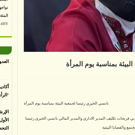
نواجه
المئة
Vk4HY
توصل 
اعتما
الأرض
الغطا
العدو
لبيئة بمناسبة يوم المرأة
يسبب 
المعت
ي
ري
أكادي
ا
ية
‘الرأ
بة
لباحثي
نانسي الخيري رئيسا لجمعية البيئة بمناسبة يوم المرأة
ة
ة
الإرش
ي فريحات تكليف المدير الاداري والمدير المالي نانسي الخيري رئيسا
الأو
تمع والقضايا البيئية
التح