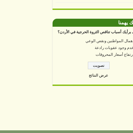
ك يهمنا
برأيك أسباب تناقص الثروة الحرجية في الأردن؟
همال المواطنين ونقص الوعي
دم وجود عقوبات رادعة
رتفاع أسعار المحروقات
عرض النتائج