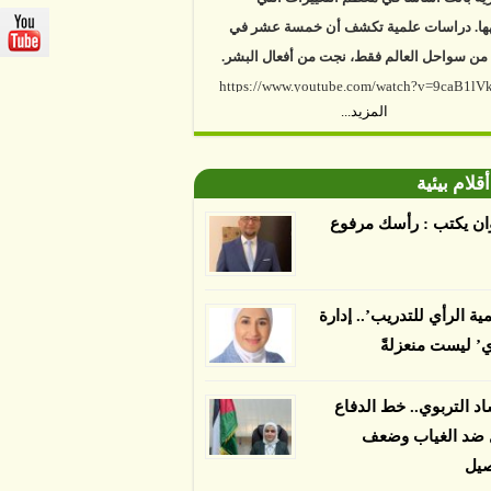
ها. دراسات علمية تكشف أن خمسة عشر في
 من سواحل العالم فقط، نجت من أفعال البشر.
https://www.youtube.com/watch?v=9caB1l
المزيد...
العلماء إلى أن غابات زيت النخيل التي تم
دها على أنها مستدامة تدمرت بشكل أسرع من
أقلام بيئية
 غير المعتمدة، وذلك حسب دراسة كشفت
ء عن أي ادعاءات تقول بأن الزيت يمكن ألا
ان يكتب : رأسك مرفوع
الدمار. وكشفت الدراسة فقدان المناطق
مدة المستدامة التي تحمل موافقات بأنها
صديقة للبيئة 38 في المئة من زراعتها منذ عام 2007،
مية الرأي للتدريب’.. إدارة
بينما فقدت المناطق غير المعتمدة 34 في المئة، وفقاً
ي’ ليست منعزلةً
ن من جامعة بوردو في ولاية إنديانا الأميركية.
اد التربوي.. خط الدفاع
ل ضد الغياب وضعف
صيل