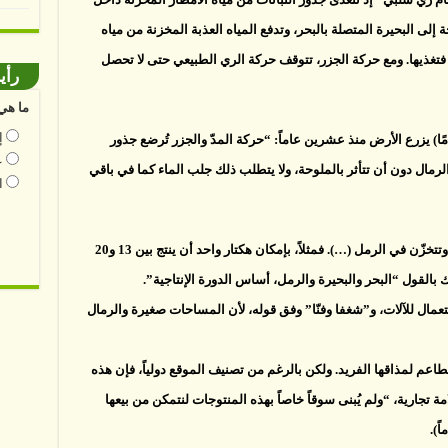
 إلى البحيرة المتصلة بالبحر، وتدفع المياه العذبة المخزنة من مياه
ت فتغذيها. ومع حركة الجزر، تتوقف حركة الري الطبيعي حتى لا تحصل
رأي
ما هي 
إ
 على القارصي، وهو مدرّس متقاعد (61 عامًا) يزرع الأرض منذ عشرين عاماً: “حركة المدّ والجزر تُرضع جذور
ع
لرمال دون أن تتأثر بالملوحة، ولا يتطلب ذلك جلب الماء كما في باقي
ا
ويضيف: “نعتمد كليّاً على مياه الأمطار التي تنزل وتتخزّن في الرمل (…). فمثلاً، بإمكان هكتار واحد أن ينتج بين 13 و20
لقول “البحر والبحيرة والرمل، أساس الدورة الإنتاجية”.
تعمال للآلات، و”شغفا وفنّا” وفق قوله، لأن المساحات صغيرة والرمال
اعم لمذاقها الفريد. ولكن بالرغم من تصنيف الموقع دولياً، فإن هذه
 تجارية، “ولم يُبنى سوقاً خاصاً بهذه المنتوجات لنتمكن من بيعها