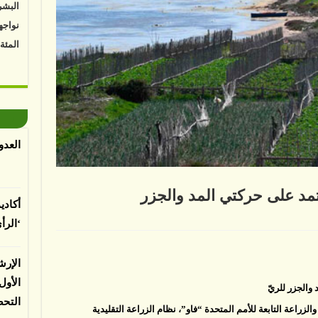
البشر
نواجه
المئة
Vk4HY
توصل 
اعتما
الأرض
العدو
الغطا
يسبب 
المعت
مد على حركتي المد والجزر
أكادي
‘الرأ
م
عي
لباحثي
سي
د
الإرش
د
الأو
تي
والجزر للريّ
التح
جزر
زراعة التابعة للأمم المتحدة “فاو”، نظام الزراعة التقليدية
قة