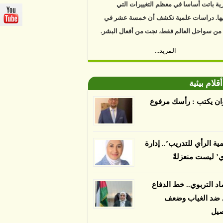
ية باتت أساسا في معظم التغييرات التي
ها. دراسات علمية تكشف أن خمسة عشر في
 من سواحل العالم فقط، نجت من أفعال البشر.
https://www.youtube.com/watch?v=9caB1l
المزيد...
العلماء إلى أن غابات زيت النخيل التي تم
دها على أنها مستدامة تدمرت بشكل أسرع من
أقلام بيئية
 غير المعتمدة، وذلك حسب دراسة كشفت
ان يكتب : رأسك مرفوع
ء عن أي ادعاءات تقول بأن الزيت يمكن ألا
الدمار. وكشفت الدراسة فقدان المناطق
مدة المستدامة التي تحمل موافقات بأنها
مية الرأي للتدريب’.. إدارة
صديقة للبيئة 38 في المئة من زراعتها منذ عام 2007،
ي’ ليست منعزلةً
بينما فقدت المناطق غير المعتمدة 34 في المئة، وفقاً
ن من جامعة بوردو في ولاية إنديانا الأميركية.
اد التربوي.. خط الدفاع
ل ضد الغياب وضعف
صيل