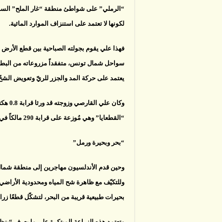
“الرملي” على شواطئ منطقة “غار الملح” الساحل
لكونها لا تعتمد على استنزاف الموارد المائية.
فهذا علي يقوم بجولته الصباحية بين قطع الأرض 
سواحل شمال تونس، متفقداً مزروعاته من البطاطس
يعتمد على حركة المد والجزر للريّ وتعويض الشحّ 
“القطعايا” وهي مُوزعة على قرابة 290 مالكاً في المنطقة، ويتم توارثها منذ قرون.
“بحر وبحيرة ورمل”
وحين قدم الأندلسيون مهاجرين إلى منطقة شمال 
وللتكيّف مع ظاهرة شح المياه ومحدودية الأراض
بحيرات طبيعية قريبة من البحر، لتشكّل قطعًا زرا
وتعتمد هذه الزراعة المبتكرة على ما يعرف “بنظا