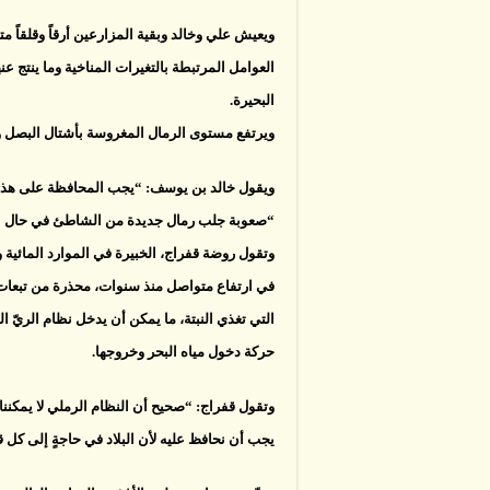
ويعيش علي وخالد وبقية المزارعين أرقاً وقلقاً
العوامل المرتبطة بالتغيرات المناخية وما ينتج 
البحيرة.
ويرتفع مستوى الرمال المغروسة بأشتال البصل و
ويقول خالد بن يوسف: “يجب المحافظة على هذا الارت
“صعوبة جلب رمال جديدة من الشاطئ في حال انخفا
وتقول روضة قفراج، الخبيرة في الموارد المائية وا
في ارتفاع متواصل منذ سنوات، محذرة من تبعات ذ
التي تغذي النبتة، ما يمكن أن يدخل نظام الريّ
حركة دخول مياه البحر وخروجها.
وتقول قفراج: “صحيح أن النظام الرملي لا يمكنن
يجب أن نحافظ عليه لأن البلاد في حاجةٍ إلى كل 