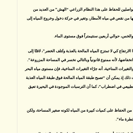
 متواصلين للحفاظ على هذا النظام الزراعي “الهش” من العديد من
عنها من نقص في مياه الأمطار، وتغير في حركة دخول وخروج المياه إلى
الخس، حوالي أربعين سنتيمتراً فوق مستوى الماء.
فاع كي لا تمتزج المياه المالحة بالعذبة وتُتلف الخضر”، لافتًا إلى
ضها، لأنه ممنوع قانونياً وبالتالي نخسر في المساحة المزروعة”.
لتغيرات المناخية، أنه جرّاء التغيرات المناخية، فإن مستوى مياه البحر
لك إذ يمكن أن “تصبح طبقة المياه المالحة فوق طبقة المياه العذبة
 الطبيعي في اضطراب”، كما أن الترسبات الموجودة في البحيرة تعيق
ا من الحفاظ على كميات كبيرة من المياه لكونه صغير المساحة، ولكن
قطرة ماء”.