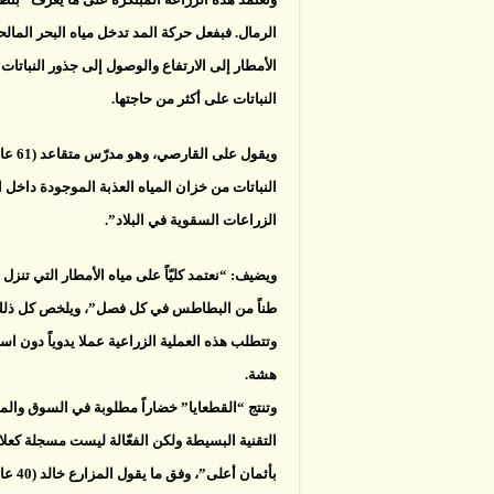
الرمال. فبفعل حركة المد تدخل مياه البحر المالحة
الأمطار إلى الارتفاع والوصول إلى جذور النباتا
النباتات على أكثر من حاجتها.
ويقول
النباتات من خزان المياه العذبة الموجودة داخل ا
الزراعات السقوية في البلاد”.
طناً من البطاطس في كل فصل”، ويلخص كل ذلك با
وتتطلب هذه العملية الزراعية عملا يدوياً دون اس
هشة.
وتنتج “القطعايا” خضاراً مطلوبة في السوق والمط
التقنية البسيطة ولكن الفعّالة ليست مسجلة كعلامة
بأثمان أعلى”، وفق ما يقول المزارع خالد (40 عاماً).