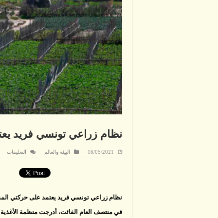
نظام زراعي تونسي فريد يعت
على
16/05/2021
البيئة والعالم
التعليقات
نظا
زرا
تون
فري
يعتم
على
حرك
نظام زراعي تونسي فريد يعتمد على حركتي المد 
المد
وال
في منتصف العام الفائت، أدرجت منظمة الأغذية وال
مغل