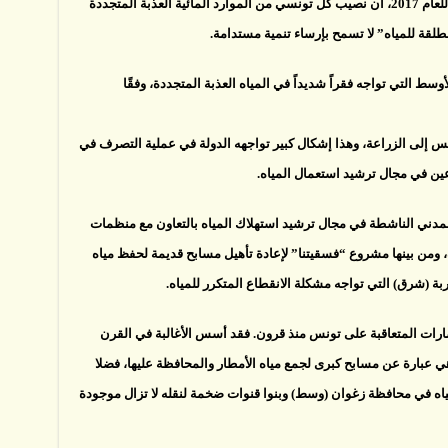
وتبيّن تقديرات منظمة الأغذية والزراعة العالمية للعام 2017، أن نصيب كل تونسي من الموارد المائية العذبة المتجددة
 التي تواجه فقراً شديداً في المياه العذبة المتجددة، وفقًا
في تونس إلى الزراعة، وهذا إشكال كبير تواجهه الدولة في عملية التصرف في
رعين في مجال ترشيد استعمال المياه.
دني الناشطة في مجال ترشيد استهلاك المياه بالتعاون مع منظمات
، ومن بينها مشروع “فسقيتنا” لإعادة تأهيل مسابح قديمة لحفظ مياه
بة (شرق) التي تواجه مشكلة الانقطاع المتكرر للمياه.
ضارات المتعاقبة على تونس منذ قرون. فقد أسس الأغالبة في القرن
 عبارة عن مسابح كبرى لجمع مياه الأمطار والمحافظة عليها، فضلا
مياه في محافظة زغوان (وسط) وبنوا قنوات ضخمة لنقله لا تزال موجودة