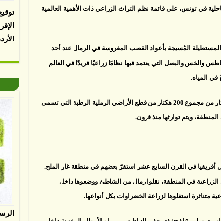
ية في تونس، على قائمة نظم التراث الزراعي ذات الأهمية العالمية
توقيع
الإقر
الأرد
المستطيلة المُسيجة بأعواد القصب المغروسة في الرمال عند أحد
 والخس والبصل التي يعتمد فيها نظامًا زراعيًا فريدًا في العالم
في المياه.
وكان علي القارصي وزوجته قد ورثا قرابة 0.8 هكتار من مجموع 200 هكتار من قطع الأراضي الرملية الرطبة التي تسمى
أفريقيا في القرن السابع عشر استقرّ بعضهم في منطقة غار الملح.
ي الزراعية في المنطقة، نقلوا رمال من الشاطئ ووضعوها داخل
عية متناثرة استغلوها لزراعة الخضراوات بكل أنواعها.
الرس
م ري سلبي” إذ تتغذى جذور النباتات من مياه الأمطار المخزنة داخل