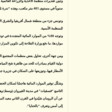
سنوياً في مستوى 403 متر مكعب، وهذه “ندرة مُطلقة للمياه” لا تسمح بإرساء تنمية مستدامة.
وتونس جزء من منطقة شمال أفريقيا والشرق الأوسط
للمنظمة الأممية.
وتوجه 80% من الموارد المائية المتجددة 
مواردها، ما دفع وزارة الفلاحة إلى تكوين المزا
ومن جهة أخرى، تحاول بعض منظمات المجتمع الم
دولية القيام بمبادرات للحد من ظاهرة شح المياه
الأمطار فيها، وتوزيعها على السكان في جزيرة جر
وشكّل توفير الموارد المائية هاجسًا لسكان الح
التاسع “فسقيات” في مدينة القيروان (وسط) وهي
عن أن الرومان شيّدوا في القرن الثاني معبد ال
إلى أمس وتعرف “بالحنايا”.