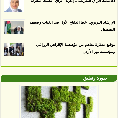
أكاديمية الرأي للتدريب’.. إدارة ‘الرأي’ ليست منعزلةً
صديقة للبيئة 38 في المئة من زراعتها منذ عام 2007،
بينما فقدت المناطق غير المعتمدة 34 في المئة، وفقاً
لباحثين من جامعة بوردو في ولاية إنديانا الأميركية.
الإرشاد التربوي.. خط الدفاع الأول ضد الغياب وضعف
التحصيل
توقيع مذكرة تفاهم بين مؤسسة الإقراض الزراعي
ومؤسسة نهر الأردن
صورة وتعليق