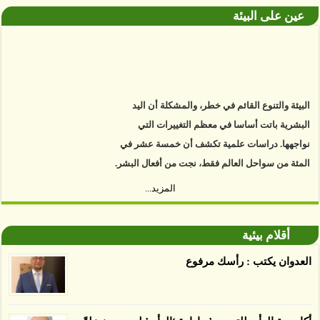
عين على البيئة
البيئة والتنوع القائم في خطر، والمشكلة أن اليد
البشرية باتت أساسا في معظم التغييرات التي
نواجهها. دراسات علمية تكشف أن خمسة عشر في
المئة من سواحل العالم فقط، نجت من أفعال البشر.
https://www.youtube.com/watch?v=9caB1lVk4HY
المزيد...
توصل العلماء إلى أن غابات زيت النخيل التي تم
اعتمادها على أنها مستدامة تدمرت بشكل أسرع من
أقلام بيئية
الأرض غير المعتمدة، وذلك حسب دراسة كشفت
العدوان يكتب : رأسك مرفوع
الغطاء عن أي ادعاءات تقول بأن الزيت يمكن ألا
يسبب الدمار. وكشفت الدراسة فقدان المناطق
المعتمدة المستدامة التي تحمل موافقات بأنها