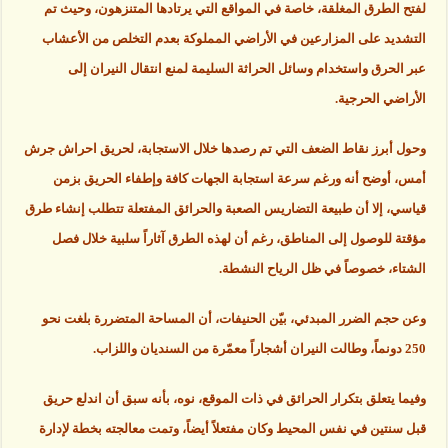
لفتح الطرق المغلقة، خاصة في المواقع التي يرتادها المتنزهون، وحيث تم
التشديد على المزارعين في الأراضي المملوكة بعدم التخلص من الأعشاب
عبر الحرق واستخدام وسائل الحراثة السليمة لمنع انتقال النيران إلى
الأراضي الحرجية.
وحول أبرز نقاط الضعف التي تم رصدها خلال الاستجابة، لحريق احراش جرش
أمس، أوضح أنه ورغم سرعة استجابة الجهات كافة وإطفاء الحريق بزمن
قياسي، إلا أن طبيعة التضاريس الصعبة والحرائق المفتعلة تتطلب إنشاء طرق
مؤقتة للوصول إلى المناطق، رغم أن لهذه الطرق آثاراً سلبية خلال فصل
الشتاء، خصوصاً في ظل الرياح النشطة.
وعن حجم الضرر المبدئي، بيّن الحنيفات، أن المساحة المتضررة بلغت نحو
250 دونماً، وطالت النيران أشجاراً معمّرة من السنديان واللزاب.
وفيما يتعلق بتكرار الحرائق في ذات الموقع، نوه، بأنه سبق أن اندلع حريق
قبل سنتين في نفس المحيط وكان مفتعلاً أيضاً، وتمت معالجته بخطة لإدارة