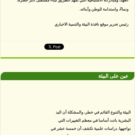
العهد، ومبادراته الاستباقية التي تمهد الطريق لبناء مستقبل أكثر خضرة،
ونماءً، واستدامة للوطن وأبنائه.
رئيس تحرير موقع نافذة البيئة والتنمية الاخباري
عين على البيئة
البيئة والتنوع القائم في خطر، والمشكلة أن اليد
البشرية باتت أساسا في معظم التغييرات التي
نواجهها. دراسات علمية تكشف أن خمسة عشر في
المئة من سواحل العالم فقط، نجت من أفعال البشر.