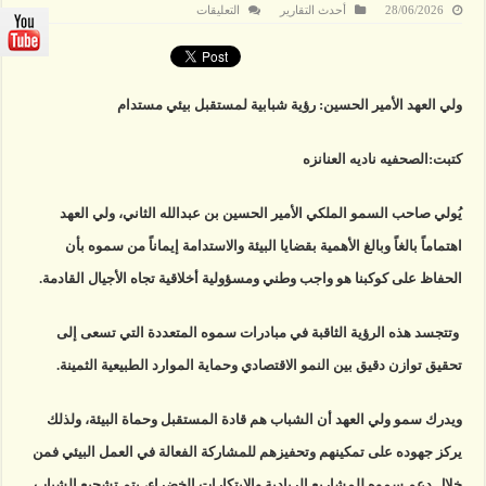
على
28/06/2026
أحدث التقارير
التعليقات
ولي
العهد
الأمير
الحسين:
رؤية
شبابية
ولي العهد الأمير الحسين: رؤية شبابية لمستقبل بيئي مستدام
لمستقبل
بيئي
مستدام
مغلقة
كتبت:الصحفيه ناديه العنانزه
يُولي صاحب السمو الملكي الأمير الحسين بن عبدالله الثاني، ولي العهد
اهتماماً بالغاً وبالغ الأهمية بقضايا البيئة والاستدامة إيماناً من سموه بأن
الحفاظ على كوكبنا هو واجب وطني ومسؤولية أخلاقية تجاه الأجيال القادمة.
وتتجسد هذه الرؤية الثاقبة في مبادرات سموه المتعددة التي تسعى إلى
تحقيق توازن دقيق بين النمو الاقتصادي وحماية الموارد الطبيعية الثمينة.
ويدرك سمو ولي العهد أن الشباب هم قادة المستقبل وحماة البيئة، ولذلك
يركز جهوده على تمكينهم وتحفيزهم للمشاركة الفعالة في العمل البيئي فمن
خلال دعم سموه للمشاريع الريادية والابتكارات الخضراء، يتم تشجيع الشباب