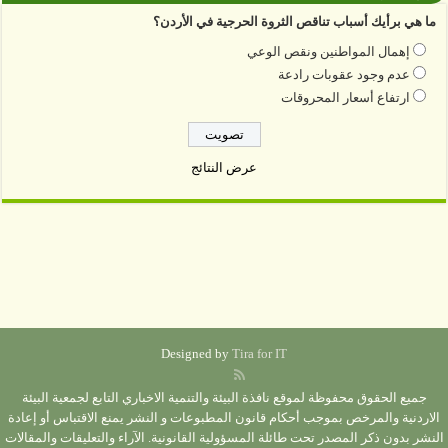
ما هي برأيك أسباب تناقص الثروة الحرجية في الأردن؟
إهمال المواطنين ونقص الوعي
عدم وجود عقوبات رادعة
ارتفاع أسعار المحروقات
عرض النتائج
Designed by
Tira for IT
جميع الحقوق محفوظة لموقع نافذة البيئة والتنمية الاخباري التابع لجمعية البيئة
الاردنية والمرخص بموجب أحكام قانون المطبوعات و النشر يمنع الاقتباس أو إعادة
النشر بدون ذكر المصدر تحت طائلة المسؤولية القانونية. الآراء والتعليقات والمقالات