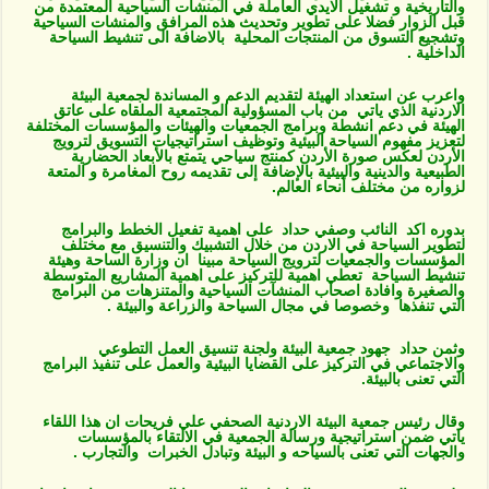
والتاريخية و تشغيل الايدي العاملة في المنشات السياحية المعتمدة من
قبل الزوار فضلا على تطوير وتحديث هذه المرافق والمنشات السياحية
وتشجيع التسوق من المنتجات المحلية بالاضافة الى تنشيط السياحة
الداخلية .
واعرب عن استعداد الهيئة لتقديم الدعم و المساندة لجمعية البيئة
الاردنية الذي ياتي من باب المسؤولية المجتمعية الملقاه على عاتق
الهيئة في دعم انشطة وبرامج الجمعيات والهيئات والمؤسسات المختلفة
لتعزيز مفهوم السياحة البيئية وتوظيف استراتيجيات التسويق لترويج
الأردن لعكس صورة الأردن كمنتج سياحي يتمتع بالأبعاد الحضارية
الطبيعية والدينية والبيئية بالإضافة إلى تقديمه روح المغامرة و المتعة
لزواره من مختلف أنحاء العالم.
بدوره اكد النائب وصفي حداد على اهمية تفعيل الخطط والبرامج
لتطوير السياحة في الاردن من خلال التشبيك والتنسيق مع مختلف
المؤسسات والجمعيات لترويج السياحة مبينا ان وزارة الساحة وهيئة
تنشيط السياحة تعطي اهمية للتركيز على اهمية المشاريع المتوسطة
والصغيرة وافادة اصحاب المنشآت السياحية والمتنزهات من البرامج
التي تنفذها وخصوصا في مجال السياحة والزراعة والبيئة .
وثمن حداد جهود جمعية البيئة ولجنة تنسيق العمل التطوعي
والاجتماعي في التركيز على القضايا البيئية والعمل على تنفيذ البرامج
التي تعنى بالبيئة.
وقال رئيس جمعية البيئة الاردنية الصحفي علي فريحات ان هذا اللقاء
ياتي ضمن استراتيجية ورسالة الجمعية في الالتقاء بالمؤسسات
والجهات التي تعنى بالسياحه و البيئة وتبادل الخبرات والتجارب .