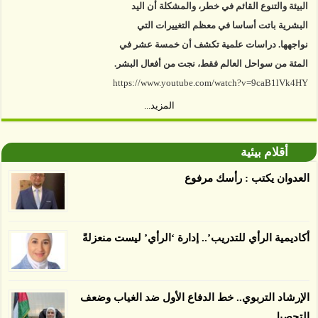
البشرية باتت أساسا في معظم التغييرات التي
نواجهها. دراسات علمية تكشف أن خمسة عشر في
المئة من سواحل العالم فقط، نجت من أفعال البشر.
https://www.youtube.com/watch?v=9caB1lVk4HY
المزيد...
توصل العلماء إلى أن غابات زيت النخيل التي تم
اعتمادها على أنها مستدامة تدمرت بشكل أسرع من
الأرض غير المعتمدة، وذلك حسب دراسة كشفت
أقلام بيئية
الغطاء عن أي ادعاءات تقول بأن الزيت يمكن ألا
العدوان يكتب : رأسك مرفوع
يسبب الدمار. وكشفت الدراسة فقدان المناطق
المعتمدة المستدامة التي تحمل موافقات بأنها
صديقة للبيئة 38 في المئة من زراعتها منذ عام 2007،
أكاديمية الرأي للتدريب’.. إدارة ‘الرأي’ ليست منعزلةً
بينما فقدت المناطق غير المعتمدة 34 في المئة، وفقاً
لباحثين من جامعة بوردو في ولاية إنديانا الأميركية.
الإرشاد التربوي.. خط الدفاع الأول ضد الغياب وضعف
التحصيل