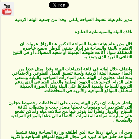
وفدا
من
جمعية
البيئة
مدير عام هيئة تنشيط السياحة يلتقي وفدا من جمعية البيئة الاردنية
الاردنية
مغلقة
نافذة البيئة والتنمية-ناديه العنانزه
قال مدير عام هيئة تنشيط السياحة الدكتور عبدالرزاق عربيات ان
الاهتمام بالبيئة والسياحة هو إبراز حقيقي للوطن بجميع عناصره
المختلفة سواء أكانت طبيعته الجميلة أو شعبه المضياف أو في التنوع
الثقافي الفريد الذي يتمتع به.
واضاف خلال لقائه في قاعة اجتماعات الهيئة وفدا يمثل عددا من
اعضاء جمعية البيئة الاردنية ولجنة تنسيق العمل التطوعي والاجتماعي
بمحافظة عجلون ان الهيئة تدعم المبادرات السياحية والبيئية وتسعى
على الدوام لتوحيد هذه الجهود الوطنية والعمل الجماعي الذي يدعم
الترويج للسياحة واهمية الحفاظ على البيئة ونقل الصورة الجميلة
لمختلف المواقع السياحية والأثرية في المحافظات.
واشار عربيات ان تركيز الهيئة ينصب على المحافظات وخصوصا عجلون
التي تتمتع بميزات ومقومات تجعلها مصدر جذب واستقطاب لكافة
السياح والزوار ونظرا لما يتوفر فيها من شلالات مياه وأماكن تشجع
على ممارسة سياحة المغامرات بالاضافة الى غناها بالمواقع السياحية
والطبيعية .
وبين ان برنامج اردننا جنة الذي اطلقته وزارة السياحة وهيئة تنشيط
السياحة حقق فوائد كبيره في مجال الترويج للمواقع السياحية والاثرية