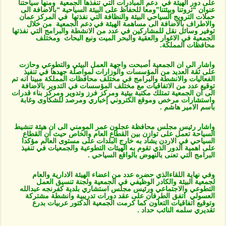
على دور الهيئة في دعم المبادرات التي تنفذها الجمعية ومنها سياحتنا
عنوان “ثروتنا وبيئتنا”ومعا للحفاظ على البيئة السياحية “بالاضافة الى
حملات الترويج السياحي البيئة والنظافة التي نفذتها في المركز عمان
والاطراف بالاضافة الى مساهمة الهيئة في دعم الجمعية من خلال
توفير وسائل نقل للمشاركين في عدد من الانشطة والبرامج التي نفذتها
الجمعية في الاغوار والعقية والبحر الميت ونبع البحاث ومختلف
محافظات المملكة.
واشار الى ان الجمعية أصبحت واجهة العمل البيئي والتطوعي وحازت
على ثقة العديد من المؤسسات والوزارات لمواصلة جهدها في تنفيذ
الفعاليات والانشطة والبرامج في مختلف محافظات المملكة مبينا انه تم
توقيع عدد من الاتفاقيات مع مختلف المؤسسات في التدوير بالاضافة
الى ان الجمعية تمتلك مكتبة بيئية ومركز فرز وتدوير ومركز بناء قدرات
واستشارات مرخص وموقع الكتروني إخباري ومرصد للشكاوى وغابة
باسم الامير هاشم .
واشار رئيس مجلس محافظة عجلون عمر المومني الى ان هيئة تنشيط
السياحة تعمل على توازن بين القطاع العام والخاص حيث ان القطاع
السياحي في الاردن يشاد به خارج البلدات على مستوى العالم مؤكدا
على اهمية الدور الذي تقوم به الهيئات التطوعية والجمعيات في تنفيذ
البرامج التي تعنى بالنهوض بالواقع السياحي .
وفي نهاية اللقاءالذي حضره عدد من اعضاء الهيئة الادارية والعام
لجمعية البيئة والكادر الوظيفي في الجمعية ولجنة تنسيق العمل
التطوعي والاجتماعي ورئيس مجلس استشاري بلدية كفرنجه عبدالله
العسولي اتفق الطرفان على عقد دورات تدريبية وانشطة مشتركة
وتوقيع اتفاقيات التعاون كما كرمت الجمعية الدكتور عربيات بدرع
تقديري سلمه النائب حداد .