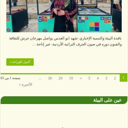
نافذة البيئة والتنمية الإخباري -شهد ابو العدس يواصل مهرجان جرش للثقافة
والفنون دوره في صون الحرف التراثية الأردنية، عبر إتاحة …
أكمل القراءة »
1
...
30
20
10
»
5
4
3
2
صفحة 1 من 65
الأخيرة »
عين على البيئة
البيئة والتنوع القائم في خطر، والمشكلة أن اليد