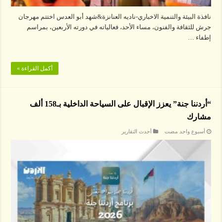
نافذة البيئة والتنمية الاخباري-ناديه العنانزة&شهد أبو العدس اختتم مهرجان
جرش للثقافة والفنون، مساء الأحد، فعالياته في دورته الأربعين، بمراسم
إطفاء …
أكمل القراءة »
“أردننا جنة” يعزز الإقبال على السياحة الداخلية بـ158 ألف
مشارك
‏أسبوع واحد مضت
أحدث التقارير