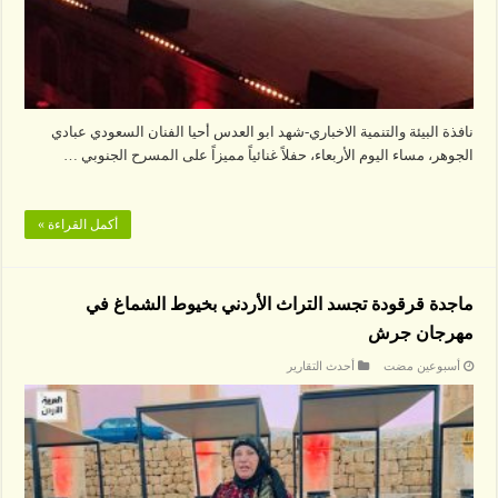
نافذة البيئة والتنمية الاخباري-شهد ابو العدس أحيا الفنان السعودي عبادي
الجوهر، مساء اليوم الأربعاء، حفلاً غنائياً مميزاً على المسرح الجنوبي …
أكمل القراءة »
ماجدة قرقودة تجسد التراث الأردني بخيوط الشماغ في
مهرجان جرش
‏أسبوعين مضت
أحدث التقارير