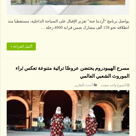
يواصل برنامج “أردننا جنة” تعزيز الإقبال على السياحة الداخلية، مستقطبا منذ
انطلاقه نحو 158 ألف مشارك ضمن قرابة 4900 رحلة …
أكمل القراءة »
مسرح الهيبودروم يحتضن عروضًا تراثية متنوعة تعكس ثراء
الموروث الشعبي العالمي
‏أسبوع واحد مضت
أحدث التقارير