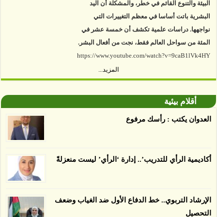
البشرية باتت أساسا في معظم التغييرات التي
نواجهها. دراسات علمية تكشف أن خمسة عشر في
المئة من سواحل العالم فقط، نجت من أفعال البشر.
https://www.youtube.com/watch?v=9caB1lVk4HY
توصل العلماء إلى أن غابات زيت النخيل التي تم
المزيد...
اعتمادها على أنها مستدامة تدمرت بشكل أسرع من
الأرض غير المعتمدة، وذلك حسب دراسة كشفت
أقلام بيئية
الغطاء عن أي ادعاءات تقول بأن الزيت يمكن ألا
يسبب الدمار. وكشفت الدراسة فقدان المناطق
العدوان يكتب : رأسك مرفوع
المعتمدة المستدامة التي تحمل موافقات بأنها
صديقة للبيئة 38 في المئة من زراعتها منذ عام 2007،
بينما فقدت المناطق غير المعتمدة 34 في المئة، وفقاً
أكاديمية الرأي للتدريب’.. إدارة ‘الرأي’ ليست منعزلةً
لباحثين من جامعة بوردو في ولاية إنديانا الأميركية.
الإرشاد التربوي.. خط الدفاع الأول ضد الغياب وضعف
التحصيل