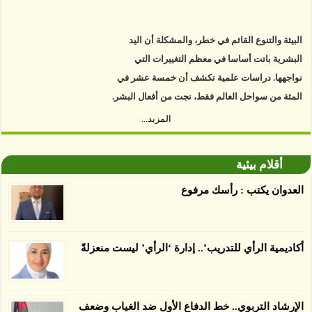
البيئة والتنوع القائم في خطر، والمشكلة أن اليد
البشرية باتت أساسا في معظم التغييرات التي
نواجهها. دراسات علمية تكشف أن خمسة عشر في
المئة من سواحل العالم فقط، نجت من أفعال البشر.
https://www.youtube.com/watch?v=9caB1lVk4HY
المزيد...
توصل العلماء إلى أن غابات زيت النخيل التي تم
أقلام بيئية
اعتمادها على أنها مستدامة تدمرت بشكل أسرع من
الأرض غير المعتمدة، وذلك حسب دراسة كشفت
العدوان يكتب : رأسك مرفوع
الغطاء عن أي ادعاءات تقول بأن الزيت يمكن ألا
يسبب الدمار. وكشفت الدراسة فقدان المناطق
المعتمدة المستدامة التي تحمل موافقات بأنها
أكاديمية الرأي للتدريب’.. إدارة ‘الرأي’ ليست منعزلةً
صديقة للبيئة 38 في المئة من زراعتها منذ عام 2007،
بينما فقدت المناطق غير المعتمدة 34 في المئة، وفقاً
لباحثين من جامعة بوردو في ولاية إنديانا الأميركية.
الإرشاد التربوي.. خط الدفاع الأول ضد الغياب وضعف