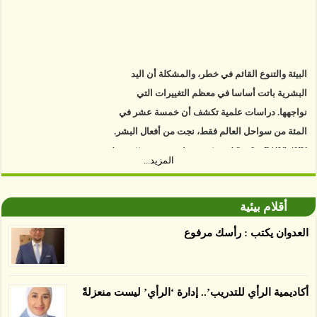
البيئة والتنوع القائم في خطر، والمشكلة أن اليد
البشرية باتت أساسا في معظم التغييرات التي
نواجهها. دراسات علمية تكشف أن خمسة عشر في
المئة من سواحل العالم فقط، نجت من أفعال البشر.
https://www.youtube.com/watch?v=9caB1lVk4HY
المزيد...
توصل العلماء إلى أن غابات زيت النخيل التي تم
اعتمادها على أنها مستدامة تدمرت بشكل أسرع من
أقلام بيئية
الأرض غير المعتمدة، وذلك حسب دراسة كشفت
العدوان يكتب : رأسك مرفوع
الغطاء عن أي ادعاءات تقول بأن الزيت يمكن ألا
يسبب الدمار. وكشفت الدراسة فقدان المناطق
المعتمدة المستدامة التي تحمل موافقات بأنها
أكاديمية الرأي للتدريب’.. إدارة ‘الرأي’ ليست منعزلةً
صديقة للبيئة 38 في المئة من زراعتها منذ عام 2007،
بينما فقدت المناطق غير المعتمدة 34 في المئة، وفقاً