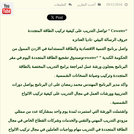
على
29/12/2016
أحدث التقارير
التعليقات
“Cowater
”
تواصل
التدريب
على
كيفية
“Cowater ” تواصل التدريب على كيفية تركيب الطاقة المتجددة
تركيب
الطاقة
المتجددة
حروف الرسالة البيئي -ناديا العنانزه
مغلقة
واصل برنامج التنمية الاقتصادية والطاقة المستدامة في الاردن الممول من
الحكومة الكندية ” “cowaterوصندوق تشجيع الطاقة المتجددة اليوم في مقر
البرنامج بعجلون ورشة عمل لمراجعة برامج التدريب المختصة بالطاقة
المتجددة وتركيب وصيانة السخانات الشمسية .
واكد مدير البرنامج المهندس محمد رمضان على ان البرنامج يواصل دورات
التدريبية وورشات العمل في مجال التدريب على كيفية تركيب الالواح
الشمسية .
واشتملت الورشة التي استمرت لمدة يوم واحد بمشاركة عدد من ممثلي
مزودي التدريب المهني والتقني والخدمات وشركات القطاع الخاص في مجال
الطاقة المتجددة في التدريب مهام وواجبات العاملين في مجال تركيب الالواح