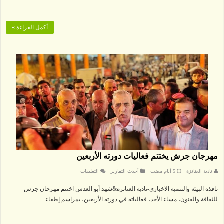
في
مهرجان
جرش
مغلقة
أكمل القراءة »
مهرجان جرش يختتم فعاليات دورته الأربعين
على
نادية العنانزة
أحدث التقارير
التعليقات
مهرجان
جرش
نافذة البيئة والتنمية الاخباري-ناديه العنانزة&شهد أبو العدس اختتم مهرجان جرش
يختتم
فعاليات
للثقافة والفنون، مساء الأحد، فعالياته في دورته الأربعين، بمراسم إطفاء …
دورته
الأربعين
مغلقة