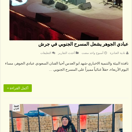
عبادي الجوهر يشعل المسرح الجنوبي في جرش
على
نادية العنانزة
‏أسبوع واحد مضت
أحدث التقارير
التعليقات
عبادي
الجوهر
نافذة البيئة والتنمية الاخباري-شهد ابو العدس أحيا الفنان السعودي عبادي الجوهر، مساء
يشعل
المسرح
اليوم الأربعاء، حفلاً غنائياً مميزاً على المسرح الجنوبي …
الجنوبي
في
جرش
مغلقة
أكمل القراءة »