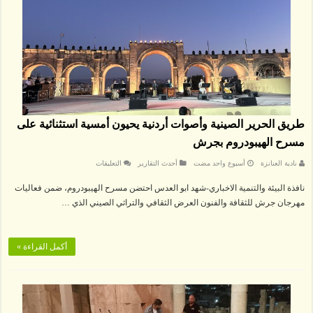
طريق الحرير الصينية وأصوات أردنية يحيون أمسية استثنائية على
مسرح الهيبودروم بجرش
على
نادية العنانزة
‏أسبوع واحد مضت
أحدث التقارير
التعليقات
طريق
الحرير
نافذة البيئة والتنمية الاخباري-شهد ابو العدس احتضن مسرح الهيبودروم، ضمن فعاليات
الصينية
وأصوات
مهرجان جرش للثقافة والفنون العرض الثقافي والتراثي الصيني الذي …
أردنية
يحيون
أمسية
استثنائية
على
أكمل القراءة »
مسرح
الهيبودروم
بجرش
مغلقة