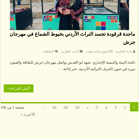
ماجدة قرقودة تجسد التراث الأردني بخيوط الشماغ في مهرجان
جرش
على
نادية العنانزة
‏أسبوع واحد مضت
أحدث التقارير
التعليقات
ماجدة
قرقودة
‏نافذة البيئة والتنمية الإخباري -شهد ابو العدس يواصل مهرجان جرش للثقافة والفنون
تجسد
التراث
دوره في صون الحرف التراثية الأردنية، عبر إتاحة …
الأردني
بخيوط
الشماغ
في
مهرجان
أكمل القراءة »
جرش
مغلقة
1
...
30
20
10
»
5
4
3
2
صفحة 1 من 160
الأخيرة »