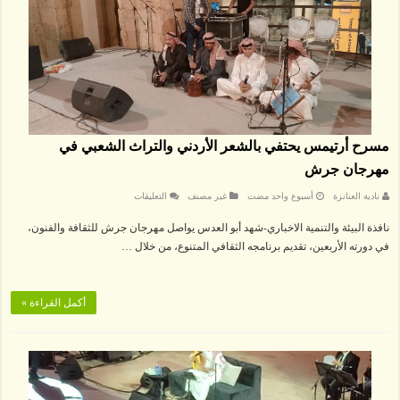
مسرح أرتيمس يحتفي بالشعر الأردني والتراث الشعبي في
مهرجان جرش
على
نادية العنانزة
‏أسبوع واحد مضت
غير مصنف
التعليقات
مسرح
أرتيمس
نافذة البيئة والتنمية الاخباري-شهد أبو العدس يواصل مهرجان جرش للثقافة والفنون،
يحتفي
بالشعر
في دورته الأربعين، تقديم برنامجه الثقافي المتنوع، من خلال …
الأردني
والتراث
الشعبي
في
مهرجان
أكمل القراءة »
جرش
مغلقة