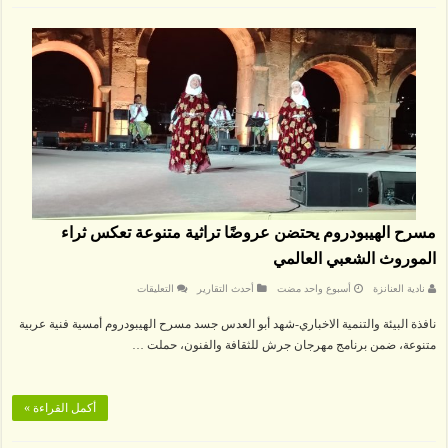
مسرح الهيبودروم يحتضن عروضًا تراثية متنوعة تعكس ثراء
الموروث الشعبي العالمي
على
نادية العنانزة
‏أسبوع واحد مضت
أحدث التقارير
التعليقات
مسرح
الهيبودروم
نافذة البيئة والتنمية الاخباري-شهد أبو العدس جسد مسرح الهيبودروم أمسية فنية عربية
يحتضن
عروضًا
متنوعة، ضمن برنامج مهرجان جرش للثقافة والفنون، حملت …
تراثية
متنوعة
تعكس
ثراء
الموروث
أكمل القراءة »
الشعبي
العالمي
مغلقة