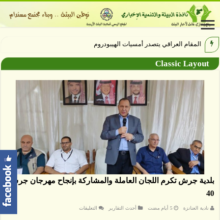
المقام العراقي يتصدر أمسيات الهيبودروم في مهرجان جرش
Classic Layout
بلدية جرش تكرم اللجان العاملة والمشاركة بإنجاح مهرجان جرش
40
على
نادية العنانزة
أحدث التقارير
التعليقات
بلدية
جرش