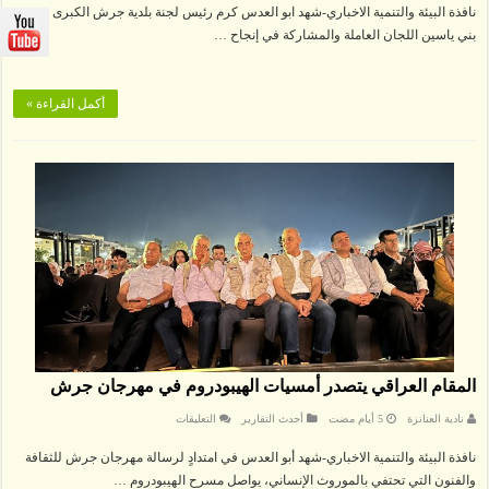
نافذة البيئة والتنمية الاخباري-شهد ابو العدس كرم رئيس لجنة بلدية جرش الكبرى محمد
تكرم
اللجان
بني ياسين اللجان العاملة والمشاركة في إنجاح …
العاملة
والمشاركة
بإنجاح
مهرجان
جرش
40
أكمل القراءة »
مغلقة
المقام العراقي يتصدر أمسيات الهيبودروم في مهرجان جرش
على
نادية العنانزة
أحدث التقارير
التعليقات
المقام
العراقي
نافذة البيئة والتنمية الاخباري-شهد أبو العدس في امتدادٍ لرسالة مهرجان جرش للثقافة
يتصدر
أمسيات
والفنون التي تحتفي بالموروث الإنساني، يواصل مسرح الهيبودروم …
الهيبودروم