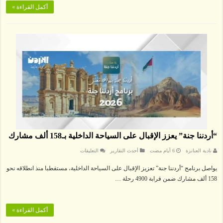
أكمل القراءة »
“أردننا جنة” يعزز الإقبال على السياحة الداخلية بـ158 ألف مشارك
على
نادية العنانزة
أحدث التقارير
التعليقات
“أردننا
جنة”
يواصل برنامج “أردننا جنة” تعزيز الإقبال على السياحة الداخلية، مستقطبا منذ انطلاقه نحو
يعزز
الإقبال
158 ألف مشارك ضمن قرابة 4900 رحلة …
على
السياحة
الداخلية
بـ158
ألف
أكمل القراءة »
مشارك
مغلقة