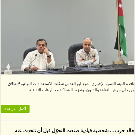
نافذة البيئة التنمية الإخباري -شهد ابو العدس شكلت الاستعدادات النهائية لانطلاق
مهرجان جرش للثقافة والفنون، وتعزيز الشراكة مع الهيئات الثقافية …
أكمل القراءة »
خالد حرب… شخصية قيادية صنعت التحوّل قبل أن تتحدث عنه