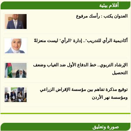
أقلام بيئية
الأرض غير المعتمدة، وذلك حسب دراسة كشفت
الغطاء عن أي ادعاءات تقول بأن الزيت يمكن ألا
العدوان يكتب : رأسك مرفوع
يسبب الدمار. وكشفت الدراسة فقدان المناطق
المعتمدة المستدامة التي تحمل موافقات بأنها
صديقة للبيئة 38 في المئة من زراعتها منذ عام 2007،
أكاديمية الرأي للتدريب’.. إدارة ‘الرأي’ ليست منعزلةً
بينما فقدت المناطق غير المعتمدة 34 في المئة، وفقاً
لباحثين من جامعة بوردو في ولاية إنديانا الأميركية.
الإرشاد التربوي.. خط الدفاع الأول ضد الغياب وضعف
التحصيل
توقيع مذكرة تفاهم بين مؤسسة الإقراض الزراعي
ومؤسسة نهر الأردن
صورة وتعليق