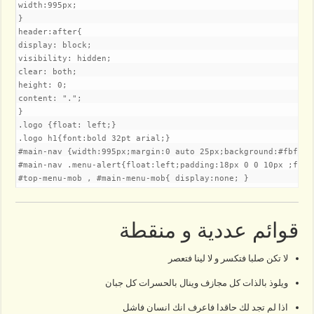
width:995px;

}

header:after{

display: block;

visibility: hidden;

clear: both;

height: 0;

content: ".";

}

.logo {float: left;}

.logo h1{font:bold 32pt arial;}

#main-nav {width:995px;margin:0 auto 25px;background:#fbfbfb
#main-nav .menu-alert{float:left;padding:18px 0 0 10px ;font-
#top-menu-mob , #main-menu-mob{ display:none; }
قوائم عددية و منقطة
لا تكن صلبا فتكسر و لا لينا فتعصر
ويلوذ بالذات كل مجازف وينال بالحسرات كل جبان
اذا لم تجد لك حاقدا فاعرف انك انسان فاشل