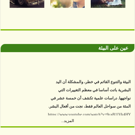
عين على البيئة
البيئة والتنوع القائم في خطر، والمشكلة أن اليد
البشرية باتت أساسا في معظم التغييرات التي
نواجهها. دراسات علمية تكشف أن خمسة عشر في
المئة من سواحل العالم فقط، نجت من أفعال البشر.
https://www.youtube.com/watch?v=9caB1lVk4HY
المزيد...
توصل العلماء إلى أن غابات زيت النخيل التي تم
اعتمادها على أنها مستدامة تدمرت بشكل أسرع من