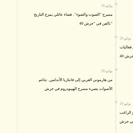
26 يوليو
مسرح “الصوت والضوء”.. فضاء عائلي يمزج التاريخ
بالفن في “جرش 40”
26 يوليو
عاليات
26 يوليو
من هارموني العربي إلى فانتازيا الأندلس.. تناغم
الأصوات يضيء مسرح الهيبودروم في جرش
26 يوليو
 الراغب
 في جرش