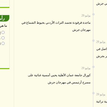
في جرش
29 يوليو
رأي
ماجدة قرقودة تجسد التراث الأردني بخيوط الشماغ في
ما هي 
مهرجان جرش
إ
ع
29 يوليو
ا
واصل في
29 يوليو
كورال جامعة عمان الأهلية يحيي أمسية غنائية على
مسرح أرتيمس في مهرجان جرش
29 يوليو
ة تراثية