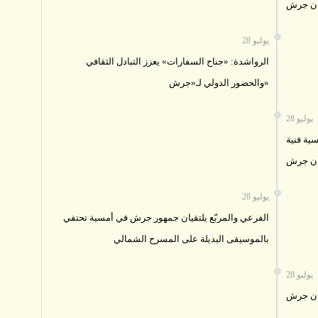
ان جرش
28 يوليو
الرواشدة: «جناح السفارات» يعزز التبادل الثقافي
والحضور الدولي لـ«جرش»
28 يوليو
سية فنية
ان جرش
28 يوليو
الفرعي والمربّع يلتقيان جمهور جرش في أمسية تحتفي
بالموسيقى البديلة على المسرح الشمالي
28 يوليو