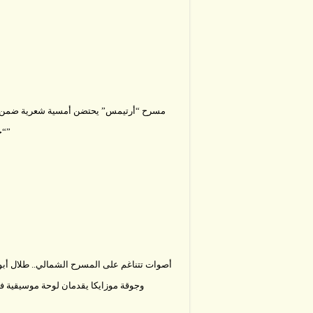
مسرح “أرتيمس” يحتضن أمسية شعرية ضمن ف
“جرش 40”
أصوات تتناغم على المسرح الشمالي.. طلال أبو
وجوقة موزايكا يقدمان لوحة موسيقية