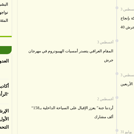
نواجه
أغسطس
المئة
 بإنجاح
Vk4HY
رش 40
توصل 
3 أغسطس
اعتما
المقام العراقي يتصدر أمسيات الهيبودروم في مهرجان
الأرض
جرش
الغطا
العدو
يسبب 
أغسطس
المعت
لأربعين
أكادي
‘الرأ
2 أغسطس
لباحثي
“أردننا جنة” يعزز الإقبال على السياحة الداخلية بـ158
الإرش
ألف مشارك
الأو
التح
31 يوليو