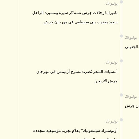
26 يوليو
بانوراما رجالات جرش تستذكر سيرة ومسيرة الراحل
سعيد يعقوب بني مصطفى في مهرجان جرش
26 يوليو
الجنوبي
26 يوليو
أمسيات الشعر تُضيء مسرح أرتيمس في مهرجان
جرش الأربعين
26 يوليو
جان جرش
25 يوليو
أوتوستراد سيمفونيك” يقدّم تجربة موسيقية متجددة