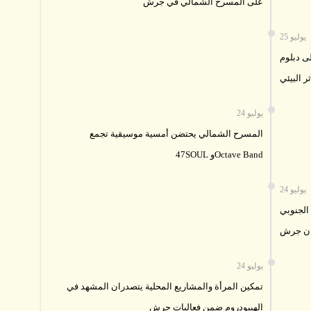
على المسرح الشمالي في جرش
25 يوليو
ى دبلوم
ثر البيئي
24 يوليو
المسرح الشمالي يحتضن أمسية موسيقية تجمع
47SOUL وOctave Band
24 يوليو
الجنوبي
ان جرش
24 يوليو
تمكين المرأة والمشاريع المحلية يتصدران المشهد في
الهيبودروم ضمن فعاليات جرش