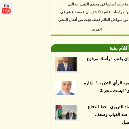
ها. دراسات علمية تكشف أن خمسة عشر في
 من سواحل العالم فقط، نجت من أفعال البشر.
https://www.youtube.com/watch?v=9caB1l
المزيد...
العلماء إلى أن غابات زيت النخيل التي تم
دها على أنها مستدامة تدمرت بشكل أسرع من
أقلام بيئية
 غير المعتمدة، وذلك حسب دراسة كشفت
ء عن أي ادعاءات تقول بأن الزيت يمكن ألا
ان يكتب : رأسك مرفوع
الدمار. وكشفت الدراسة فقدان المناطق
مدة المستدامة التي تحمل موافقات بأنها
صديقة للبيئة 38 في المئة من زراعتها منذ عام 2007،
مية الرأي للتدريب’.. إدارة
بينما فقدت المناطق غير المعتمدة 34 في المئة، وفقاً
ي’ ليست منعزلةً
ن من جامعة بوردو في ولاية إنديانا الأميركية.
اد التربوي.. خط الدفاع
ل ضد الغياب وضعف
صيل