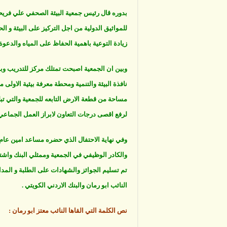
بدوره قال رئيس جمعية البيئة الصحفي علي فريحا
للمواثيق الدولية من اجل التركيز على البيئة و ال
زيادة التوعية باهمية الحفاظ على المياه والدعوة 
وبين ان الجمعية اصبحت تمتلك مركز للتدريب وبن
نافذة البيئة والتنمية ومحطة معرفة بيئية الاولى
مساحة من قطعة الارض التابعه للجمعية والتي تبل
لرفع اقصى درجات التعاون لابراز العمل الجماع
وفي نهاية الاحتفال الذي حضره مساعد امين عام و
والكادر الوظيفي في الجمعية وممثلي البنك وا
تم تسليم الجوائز والشهادات على الطلبة و المد
النائب ابو رمان والبنك الاردني الكويتي .
نص الكلمة التي القاها النائب معتز ابو رمان :