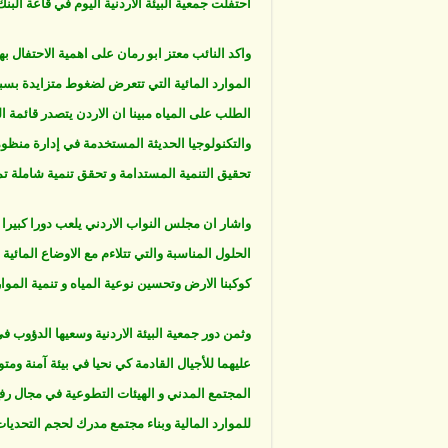
احتفلت جمعية البيئة الاردنية اليوم في قاعة البنك
واكد النائب معتز ابو رمان على اهمية الاحتفال به
الموارد المائية التي تتعرض لضغوط متزايدة بسبب
الطلب على المياه مبينا ان الاردن يتصدر قائمة ال
والتكنولوجيا الحديثة المستخدمة في إدارة منظو
تحقيق التنمية المستدامة و تحقق تنمية شاملة تمثل
واشار ان مجلس النواب الاردني يلعب دورا كبيرا و
الحلول المناسبة والتي تتلاءم مع الاوضاع المائي
كوكبنا الارض وتحسين نوعية المياه و تنمية الموار
وثمن دور جمعية البيئة الاردنية وسعيها الدؤوب 
عليهما للأجيال القادمة كي نحيا في بيئة آمنة وم
المجتمع المدني و الهيئات التطوعية في مجال رفع 
للموارد المالية وبناء مجتمع مدرك لحجم التحديات ال