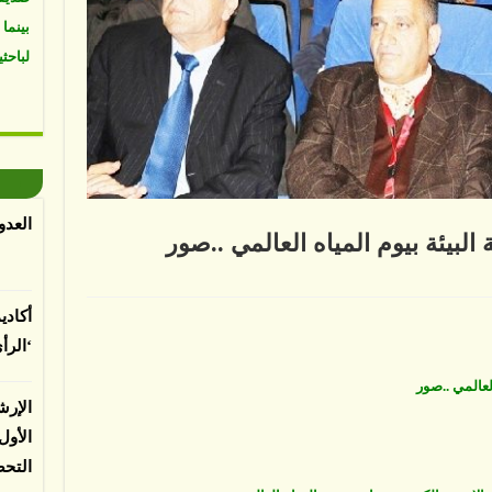
لباحثي
العدو
لبيئة بيوم المياه العالمي ..صور
أكادي
ال
‘الرأ
ة
لعالمي ..صور
ه
الإرش
مي
ر
الأو
ة
التح