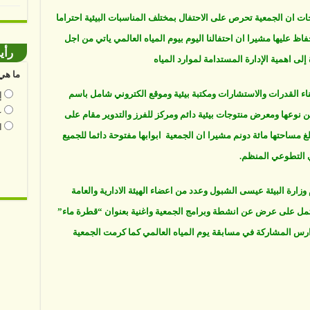
ت ان الجمعية تحرص على الاحتفال بمختلف المناسبات البيئية احتراما
حفاظ عليها مشيرا ان احتفالنا اليوم بيوم المياه العالمي ياتي من اجل
رأي
إلى اهمية الإدارة المستدامة لموارد المياه
ما هي 
اء القدرات والاستشارات ومكتبة بيئية وموقع الكتروني شامل باسم
إ
ع
 من نوعها ومعرض منتوجات بيئية دائم ومركز للفرز والتدوير مقام على
ا
غ مساحتها مائة دونم مشيرا ان الجمعية ابوابها مفتوحة دائما للجميع
ي التطوعي المنظم.
زارة البيئة عيسى الشبول وعدد من اعضاء الهيئة الادارية والعامة
شتمل على عرض عن انشطة وبرامج الجمعية واغنية بعنوان “قطرة ماء”
ارس المشاركة في مسابقة يوم المياه العالمي كما كرمت الجمعية