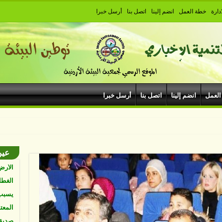
دارة
خطة العمل
انضم إلينا
اتصل بنا
أرسل خبرا
البيئ
البشر
نواجه
المئة
العمل
انضم إلينا
اتصل بنا
أرسل خبرا
Vk4HY
توصل 
اعتما
عين
الأرض
الغطا
يسبب 
المعت