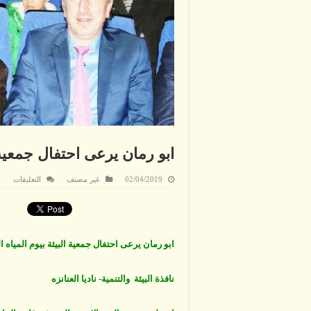
ابو رمان يرعى احتفال جمعية ا
على
02/04/2019
غير مصنف
التعليقات
ابو
رمان
يرعى
احتف
جمعي
البيئة
بيوم
ابو رمان يرعى احتفال جمعية البيئة بيوم المياه ا
الميا
العال
..صو
نافذة البيئة والتنمية- ناديا العنانزه
مغلق