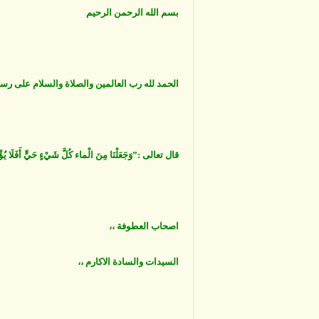
بسم الله الرحمن الرحيم
الحمد لله رب العالمين والصلاة والسلام على رسول
قال تعالى :”وَجَعَلْنَا مِنَ الْماء كُلَّ شَيْءٍ حَيٍّ أَ
اصحاب العطوفة ،،
السيدات والسادة الاكارم ،،