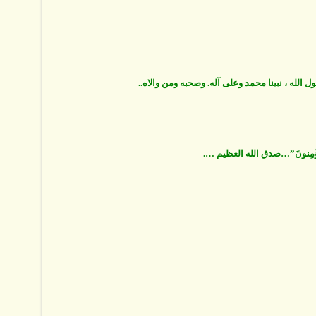
 الله ، نبينا محمد وعلى آله. وصحبه ومن والاه..
فَلَا يُؤْمِنونَ”…صدق الله العظيم ….