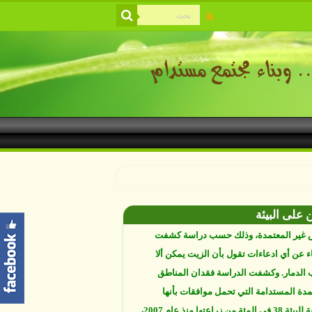
ة والتنوع القائم في خطر، والمشكلة أن اليد
ية باتت أساسا في معظم التغييرات التي
ها. دراسات علمية تكشف أن خمسة عشر في
 من سواحل العالم فقط، نجت من أفعال البشر.
https://www.youtube.com/watch?v=9caB1l
العلماء إلى أن غابات زيت النخيل التي تم
دها على أنها مستدامة تدمرت بشكل أسرع من
 على البيئة
 غير المعتمدة، وذلك حسب دراسة كشفت
ء عن أي ادعاءات تقول بأن الزيت يمكن ألا
الدمار. وكشفت الدراسة فقدان المناطق
مدة المستدامة التي تحمل موافقات بأنها
صديقة للبيئة 38 في المئة من زراعتها منذ عام 2007،
بينما فقدت المناطق غير المعتمدة 34 في المئة، وفقاً