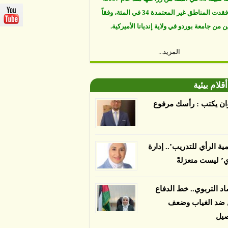
ن من جامعة بوردو في ولاية إنديانا الأميركية.
المزيد...
أقلام بيئية
ان يكتب : رأسك مرفوع
مية الرأي للتدريب’.. إدارة
ي’ ليست منعزلةً
اد التربوي.. خط الدفاع
ل ضد الغياب وضعف
صيل