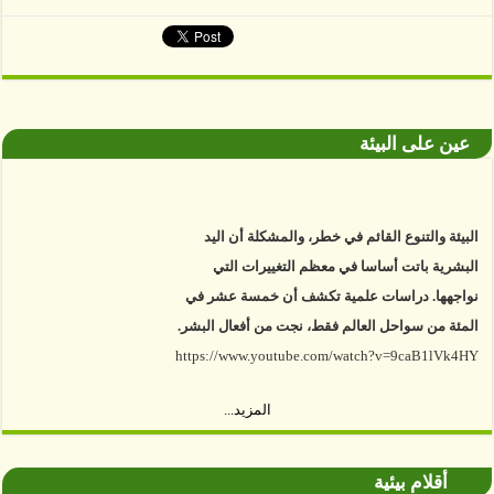
عين على البيئة
البيئة والتنوع القائم في خطر، والمشكلة أن اليد
البشرية باتت أساسا في معظم التغييرات التي
نواجهها. دراسات علمية تكشف أن خمسة عشر في
المئة من سواحل العالم فقط، نجت من أفعال البشر.
https://www.youtube.com/watch?v=9caB1lVk4HY
توصل العلماء إلى أن غابات زيت النخيل التي تم
المزيد...
اعتمادها على أنها مستدامة تدمرت بشكل أسرع من
الأرض غير المعتمدة، وذلك حسب دراسة كشفت
أقلام بيئية
الغطاء عن أي ادعاءات تقول بأن الزيت يمكن ألا