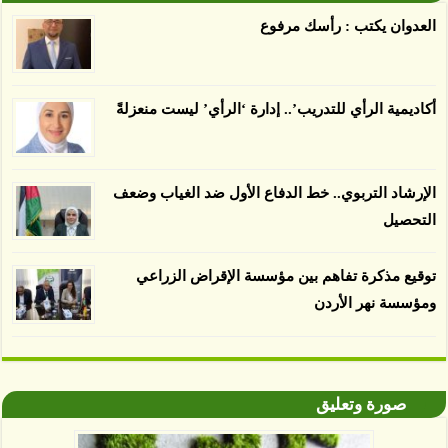
يسبب الدمار. وكشفت الدراسة فقدان المناطق
العدوان يكتب : رأسك مرفوع
المعتمدة المستدامة التي تحمل موافقات بأنها
صديقة للبيئة 38 في المئة من زراعتها منذ عام 2007،
بينما فقدت المناطق غير المعتمدة 34 في المئة، وفقاً
أكاديمية الرأي للتدريب’.. إدارة ‘الرأي’ ليست منعزلةً
لباحثين من جامعة بوردو في ولاية إنديانا الأميركية.
الإرشاد التربوي.. خط الدفاع الأول ضد الغياب وضعف
التحصيل
توقيع مذكرة تفاهم بين مؤسسة الإقراض الزراعي
ومؤسسة نهر الأردن
صورة وتعليق