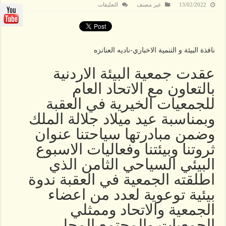
على
13/02/2022
غير مصنف
التعليقات
العقبة
:جمعية
البيئة
تعقد
ورشة
عن
نافذة البيئة و التنمية الاخباري-ناديه العنانزه
التوعية
والاعلام
البيئي
عقدت جمعية البيئة الاردنية
.
مغلقة
بالتعاون مع الاتحاد العام
للجمعيات الخيرية في العقبة
وبمناسبة عيد ميلاد جلالة الملك
وضمن مبادرتها سياحتنا عنوان
ثروتنا وبيئتنا وفعاليات الاسبوع
البيئي السياحي الثامن الذي
اطلقته الجمعية في العقبة ندوة
بيئية توعوية لعدد من اعضاء
الجمعية والاتحاد وممثلي
الجمعيات والمجتمع المحلي .