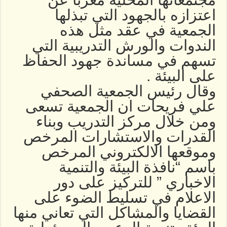
اعتزازه بالجهود التي تبذلها
الجمعية في عقد مثل هذه
الندوات والورش التدريبية التي
تسهم في مساندة جهود الحفاظ
على البيئة .
وقال رئيس الجمعية الصحفي
علي فريحات ان الجمعية تسعى
ومن خلال مركز التدريب وبناء
القدرات والاستشارات المرخص
وموقعها الالكتروني المرخص
باسم “نافذة البيئة والتنمية
الاخباري ” للتركيز على دور
الاعلام في تسليط الضوء على
القضايا والمشاكل التي تعاني منها