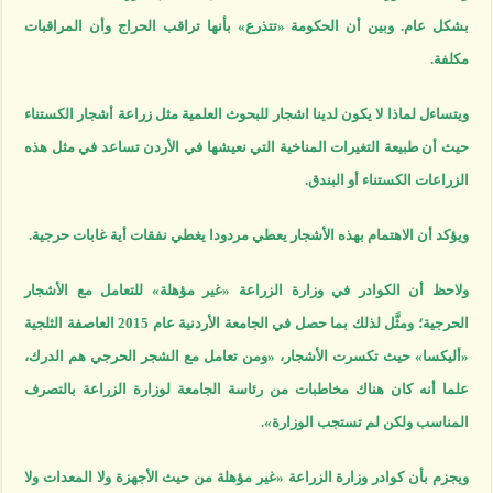
بشكل عام. وبين أن الحكومة «تتذرع» بأنها تراقب الحراج وأن المراقبات
مكلفة.
ويتساءل لماذا لا يكون لدينا اشجار للبحوث العلمية مثل زراعة أشجار الكستناء
حيث أن طبيعة التغيرات المناخية التي نعيشها في الأردن تساعد في مثل هذه
الزراعات الكستناء أو البندق.
ويؤكد أن الاهتمام بهذه الأشجار يعطي مردودا يغطي نفقات أية غابات حرجية.
ولاحظ أن الكوادر في وزارة الزراعة «غير مؤهلة» للتعامل مع الأشجار
الحرجية؛ ومثَّل لذلك بما حصل في الجامعة الأردنية عام 2015 العاصفة الثلجية
«أليكسا» حيث تكسرت الأشجار، «ومن تعامل مع الشجر الحرجي هم الدرك،
علما أنه كان هناك مخاطبات من رئاسة الجامعة لوزارة الزراعة بالتصرف
المناسب ولكن لم تستجب الوزارة».
ويجزم بأن كوادر وزارة الزراعة «غير مؤهلة من حيث الأجهزة ولا المعدات ولا