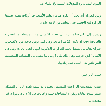
القوى البشرية ولا المؤهلات العلمية ولا الكفاءات».
وبين العوران أنه يجب أن يكون هناك «تقليم للأشجار في أوقات معينة تحددها
الوزارة لبيع الحطب حتى نتخلص من الاعتداءات».
ويشير إلى الدراسات تبين أن حصة الانسان من المسطحات الخضراء
(الغابات) يجب أن تكون 20 مترا مربعا، وهي التي تؤمن حاجته من الأكسجين،
غير أن هناك من يستغل بعض القرارات الحكومية لبيع أراضي الخزينة وهي في
الأصل أراضٍ حرجية وهي ملك لكل أردني، ما ينقص من المساحة المخصصة
للمواطنين بدل العمل على زيادتها».
نقيب الزراعيين
نقيب المهندسين الزراعيين المهندس محمود أبو غنيمة يلفت إلى أن المملكة
تتميز بتنوع الغابات ولكن «المساحات قليلة والغابات في الأردن هي موارد غير
متجددة».