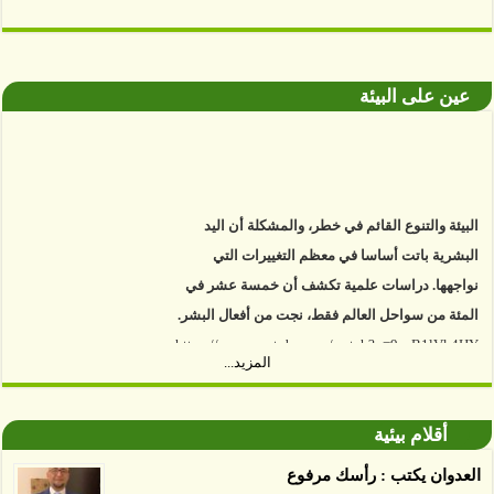
عين على البيئة
البيئة والتنوع القائم في خطر، والمشكلة أن اليد
البشرية باتت أساسا في معظم التغييرات التي
نواجهها. دراسات علمية تكشف أن خمسة عشر في
المئة من سواحل العالم فقط، نجت من أفعال البشر.
https://www.youtube.com/watch?v=9caB1lVk4HY
المزيد...
توصل العلماء إلى أن غابات زيت النخيل التي تم
اعتمادها على أنها مستدامة تدمرت بشكل أسرع من
أقلام بيئية
الأرض غير المعتمدة، وذلك حسب دراسة كشفت
العدوان يكتب : رأسك مرفوع
الغطاء عن أي ادعاءات تقول بأن الزيت يمكن ألا