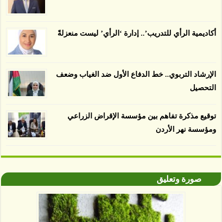
يسبب الدمار. وكشفت الدراسة فقدان المناطق
المعتمدة المستدامة التي تحمل موافقات بأنها
صديقة للبيئة 38 في المئة من زراعتها منذ عام 2007،
أكاديمية الرأي للتدريب’.. إدارة ‘الرأي’ ليست منعزلةً
بينما فقدت المناطق غير المعتمدة 34 في المئة، وفقاً
لباحثين من جامعة بوردو في ولاية إنديانا الأميركية.
الإرشاد التربوي.. خط الدفاع الأول ضد الغياب وضعف
التحصيل
توقيع مذكرة تفاهم بين مؤسسة الإقراض الزراعي
ومؤسسة نهر الأردن
صورة وتعليق