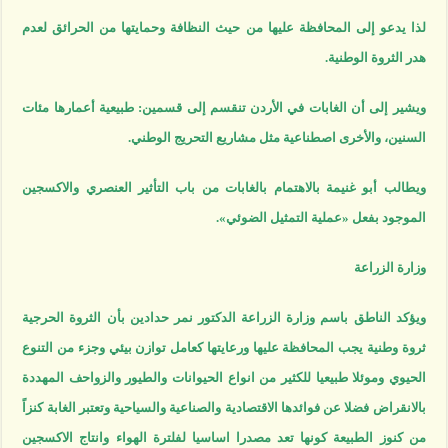
لذا يدعو إلى المحافظة عليها من حيث النظافة وحمايتها من الحرائق لعدم
هدر الثروة الوطنية.
ويشير إلى أن الغابات في الأردن تنقسم إلى قسمين: طبيعية أعمارها مئات
السنين، والأخرى اصطناعية مثل مشاريع التحريج الوطني.
ويطالب أبو غنيمة بالاهتمام بالغابات من باب التأثير العنصري والاكسجين
الموجود بفعل «عملية التمثيل الضوئي».
وزارة الزراعة
ويؤكد الناطق باسم وزارة الزراعة الدكتور نمر حدادين بأن الثروة الحرجية
ثروة وطنية يجب المحافظة عليها ورعايتها كعامل توازن بيئي وجزء من التنوع
الحيوي وموئلا طبيعيا للكثير من انواع الحيوانات والطيور والزواحف المهددة
بالانقراض فضلا عن فوائدها الاقتصادية والصناعية والسياحية وتعتبر الغابة كنزاً
من كنوز الطبيعة كونها تعد مصدرا اساسيا لفلترة الهواء وانتاج الاكسجين