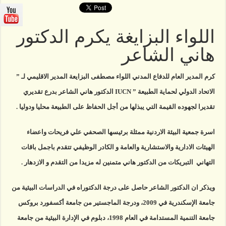
يكرم
الدكتور
هاني
الشاعر
اللواء البزايغة يكرم الدكتور
مغلقة
هاني الشاعر
كرم المدير العام للدفاع المدني اللواء مصطفى البزايعة المدير الاقليمي لـ ”
الاتحاد الدولي لحماية الطبيعة ” IUCN الدكتور هاني الشاعر بدرع تقديري
تقديرا لجهوده القيمة التي يبذلها من أجل الحفاظ على الطبيعة محليا ودوليا .
اسرة جمعية البيئة الاردنية ممثلة برئيسها الصحفي علي فريحات واعضاء
الهيئات الادارية والاستشارية والعامة و الكادر الوظيفي تتقدم باجمل باقات
التهاني التبريكات من الدكتور هاني متمنين له مزيدا من التقدم و الازدهار .
ويذكر ان الدكتور الشاعر حاصل على درجة الدكتوراه في الدراسات البيئية من
جامعة الإسكندرية في 2009، ودرجة الماجستير من جامعة أكسفورد بروكس
جامعة التنمية المستدامة في العام 1998، دبلوم في الإدارة البيئية من جامعة