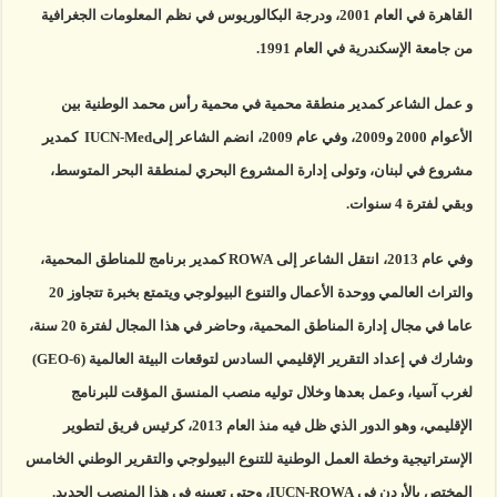
القاهرة في العام 2001، ودرجة البكالوريوس في نظم المعلومات الجغرافية
من جامعة الإسكندرية في العام 1991.
و عمل الشاعر كمدير منطقة محمية في محمية رأس محمد الوطنية بين
الأعوام 2000 و2009، وفي عام 2009، انضم الشاعر إلىIUCN-Med كمدير
مشروع في لبنان، وتولى إدارة المشروع البحري لمنطقة البحر المتوسط،
وبقي لفترة 4 سنوات.
وفي عام 2013، انتقل الشاعر إلى ROWA كمدير برنامج للمناطق المحمية،
والتراث العالمي ووحدة الأعمال والتنوع البيولوجي ويتمتع بخبرة تتجاوز 20
عاما في مجال إدارة المناطق المحمية، وحاضر في هذا المجال لفترة 20 سنة،
وشارك في إعداد التقرير الإقليمي السادس لتوقعات البيئة العالمية (GEO-6)
لغرب آسيا، وعمل بعدها وخلال توليه منصب المنسق المؤقت للبرنامج
الإقليمي، وهو الدور الذي ظل فيه منذ العام 2013، كرئيس فريق لتطوير
الإستراتيجية وخطة العمل الوطنية للتنوع البيولوجي والتقرير الوطني الخامس
المختص بالأردن في IUCN-ROWA، وحتى تعيينه في هذا المنصب الجديد.