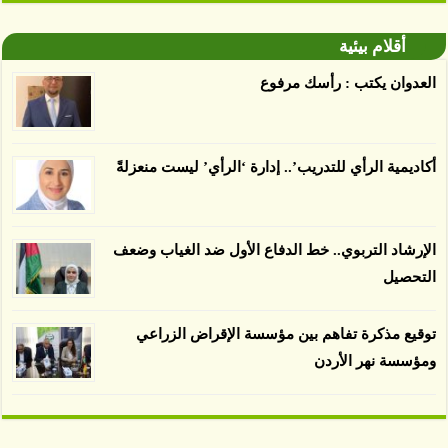
توصل العلماء إلى أن غابات زيت النخيل التي تم
اعتمادها على أنها مستدامة تدمرت بشكل أسرع من
أقلام بيئية
الأرض غير المعتمدة، وذلك حسب دراسة كشفت
العدوان يكتب : رأسك مرفوع
الغطاء عن أي ادعاءات تقول بأن الزيت يمكن ألا
يسبب الدمار. وكشفت الدراسة فقدان المناطق
المعتمدة المستدامة التي تحمل موافقات بأنها
أكاديمية الرأي للتدريب’.. إدارة ‘الرأي’ ليست منعزلةً
صديقة للبيئة 38 في المئة من زراعتها منذ عام 2007،
بينما فقدت المناطق غير المعتمدة 34 في المئة، وفقاً
لباحثين من جامعة بوردو في ولاية إنديانا الأميركية.
الإرشاد التربوي.. خط الدفاع الأول ضد الغياب وضعف
التحصيل
توقيع مذكرة تفاهم بين مؤسسة الإقراض الزراعي
ومؤسسة نهر الأردن