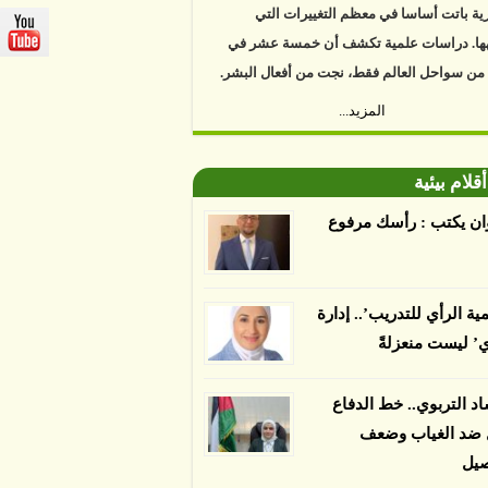
ية باتت أساسا في معظم التغييرات التي
ها. دراسات علمية تكشف أن خمسة عشر في
 من سواحل العالم فقط، نجت من أفعال البشر.
https://www.youtube.com/watch?v=9caB1l
المزيد...
العلماء إلى أن غابات زيت النخيل التي تم
دها على أنها مستدامة تدمرت بشكل أسرع من
أقلام بيئية
 غير المعتمدة، وذلك حسب دراسة كشفت
ان يكتب : رأسك مرفوع
ء عن أي ادعاءات تقول بأن الزيت يمكن ألا
الدمار. وكشفت الدراسة فقدان المناطق
مدة المستدامة التي تحمل موافقات بأنها
مية الرأي للتدريب’.. إدارة
صديقة للبيئة 38 في المئة من زراعتها منذ عام 2007،
ي’ ليست منعزلةً
بينما فقدت المناطق غير المعتمدة 34 في المئة، وفقاً
ن من جامعة بوردو في ولاية إنديانا الأميركية.
اد التربوي.. خط الدفاع
ل ضد الغياب وضعف
صيل