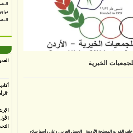
البشر
نواجه
المئة
Vk4HY
توصل 
اعتما
الأرض
العدو
للجمعيات الخيرية
الغطا
يسبب 
لى
ان
المعت
در
أكادي
ن
اتحاد
‘الرأ
عام
جمعيات
خيرية
لباحثي
لقة
الإرش
الأو
التح
مل خلف القوات المسلحة الأردنية – الجيش العربي، وعلى رأسها سلاح