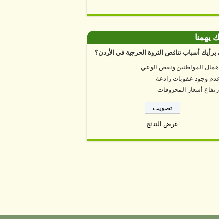
ك يهمنا
برأيك أسباب تناقص الثروة الحرجية في الأردن؟
همال المواطنين ونقص الوعي
دم وجود عقوبات رادعة
رتفاع أسعار المحروقات
عرض النتائج