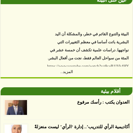
عين على البيئة
البيئة والتنوع القائم في خطر، والمشكلة أن اليد
البشرية باتت أساسا في معظم التغييرات التي
نواجهها. دراسات علمية تكشف أن خمسة عشر في
المئة من سواحل العالم فقط، نجت من أفعال البشر.
https://www.youtube.com/watch?v=9caB1lVk4HY
المزيد...
توصل العلماء إلى أن غابات زيت النخيل التي تم
اعتمادها على أنها مستدامة تدمرت بشكل أسرع من
أقلام بيئية
الأرض غير المعتمدة، وذلك حسب دراسة كشفت
العدوان يكتب : رأسك مرفوع
الغطاء عن أي ادعاءات تقول بأن الزيت يمكن ألا
يسبب الدمار. وكشفت الدراسة فقدان المناطق
المعتمدة المستدامة التي تحمل موافقات بأنها
صديقة للبيئة 38 في المئة من زراعتها منذ عام 2007،
أكاديمية الرأي للتدريب’.. إدارة ‘الرأي’ ليست منعزلةً