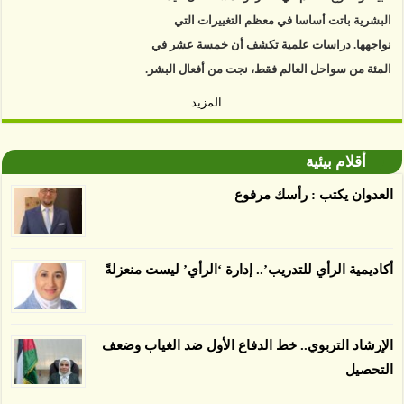
البشرية باتت أساسا في معظم التغييرات التي
نواجهها. دراسات علمية تكشف أن خمسة عشر في
المئة من سواحل العالم فقط، نجت من أفعال البشر.
https://www.youtube.com/watch?v=9caB1lVk4HY
المزيد...
توصل العلماء إلى أن غابات زيت النخيل التي تم
اعتمادها على أنها مستدامة تدمرت بشكل أسرع من
أقلام بيئية
الأرض غير المعتمدة، وذلك حسب دراسة كشفت
العدوان يكتب : رأسك مرفوع
الغطاء عن أي ادعاءات تقول بأن الزيت يمكن ألا
يسبب الدمار. وكشفت الدراسة فقدان المناطق
المعتمدة المستدامة التي تحمل موافقات بأنها
أكاديمية الرأي للتدريب’.. إدارة ‘الرأي’ ليست منعزلةً
صديقة للبيئة 38 في المئة من زراعتها منذ عام 2007،
بينما فقدت المناطق غير المعتمدة 34 في المئة، وفقاً
لباحثين من جامعة بوردو في ولاية إنديانا الأميركية.
الإرشاد التربوي.. خط الدفاع الأول ضد الغياب وضعف
التحصيل