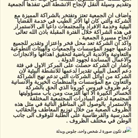
وتقديم وسيلة النقل لإنجاح الانشطة التي تنفذها الجمعية
.
واضاف ان الجمعية تعتز وتفتخر بالشراكة المميزة مع
الشركة والتي كان لها الاثر الطيب في خدمة القضايا
البيئية وخدمة الافراد والمجتمعات داعيا الى الاستمرار
في هذه الشراكة خلال الفترة المقبلة باذن الله تعالى
لانجاح مسيرة الجمعية .
واكد ان الشركة تعد محل فخر واعتزاز وتقدير للجميع
لدعمها جهود المؤسسات والجمعيات والهيئات التطوعية
والتعاونية والاندية الرياضية لتحقيق اهدافها والانجازات
والاعمال المساندة لجهود الدولة .
واشار ان الشركة حصلت على المركز الاول في فئة
دعم العمل البيئي تقديرا لدعمها للانشطة البيئية لان
الشركة من اوائل الشركات التي تدعم نهج الشراكة
والتعاون مع المؤسسات والمنظمات الخيرية والانسانية
رغم ظروف فيروس كورونا الذي ألحق بالشركة
الخسائر الكبيرة الا انها التزمت ومن باب مسؤوليتها
المجتمعية لدعم المبادرات المجتمعية المختلفة
والاستمرار بالوصول الى المناطق النائية في مثل هذه
الظروف الصعبة من خلال توزيع المعاطف والحقائب
المدرسية والقرطاسية على الطلبة للوقوف الى جانب
الوطن في مختلف الظروف .