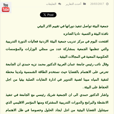
على
20/03/2017
أحدث التقارير
التعليقات
جمعية
البيئة
تواصل
تنفيذ
دوراتها
في
جمعية البيئة تواصل تنفيذ دوراتها في تقييم الاثر البيئي
تقييم
الاثر
نافذة البيئة و التنمية- ناديا العنانزه
البيئي
مغلقة
افتتحت اليوم في مركز تدريب جمعية البيئة الاردنية فعاليات الدورة التدريبية
والتي تنظمها الجمعية بمشاركة عدد من ممثلي الوزارات والمؤسسات
الحكومية المعنية في المجالات البيئية .
وقال نائب رئيس جامعة عمان العربية الدكتور محمد نزيه حمدي ان الجامعة
تحرص على الاهتمام بالقضايا حيث نستخدم الطاقة الشمسية ولدينا محطة
لتنقية المياه مبينا اهمية التدوير في ادارة النفايات الصلبة بيئيا من اجل
الحفاظ على البيئة .
واشار الدكتور حمدي الى ان الجمعية شريك رئيسي مع الجامعة في تنفيذ
الانشطة والبرامج والدورات التدريبية المشتركة ومنها المؤتمر الاقليمي الذي
سيتناول القضايا البيئية من اجل ايجاد الحلول وخصوصا في ظل الاهتمام