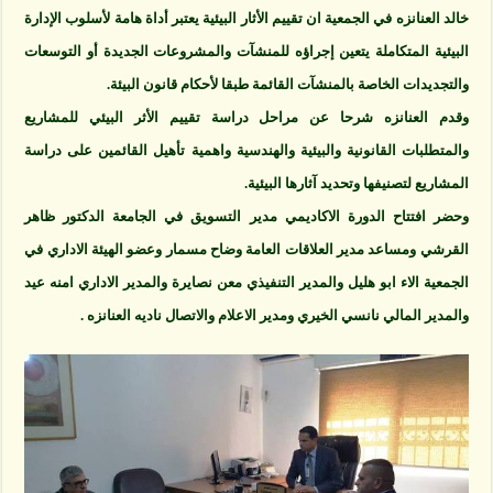
خالد العنانزه في الجمعية ان تقييم الأثار البيئية يعتبر أداة هامة لأسلوب الإدارة
البيئية المتكاملة يتعين إجراؤه للمنشآت والمشروعات الجديدة أو التوسعات
والتجديدات الخاصة بالمنشآت القائمة طبقا لأحكام قانون البيئة.
وقدم العنانزه شرحا عن مراحل دراسة تقييم الأثر البيئي للمشاريع
والمتطلبات القانونية والبيئية والهندسية واهمية تأهيل القائمين على دراسة
المشاريع لتصنيفها وتحديد آثارها البيئية.
وحضر افتتاح الدورة الاكاديمي مدير التسويق في الجامعة الدكتور ظاهر
القرشي ومساعد مدير العلاقات العامة وضاح مسمار وعضو الهيئة الاداري في
الجمعية الاء ابو هليل والمدير التنفيذي معن نصايرة والمدير الاداري امنه عيد
والمدير المالي نانسي الخيري ومدير الاعلام والاتصال ناديه العنانزه .