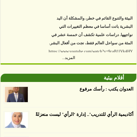
البيئة والتنوع القائم في خطر، والمشكلة أن اليد
البشرية باتت أساسا في معظم التغييرات التي
نواجهها. دراسات علمية تكشف أن خمسة عشر في
المئة من سواحل العالم فقط، نجت من أفعال البشر.
https://www.youtube.com/watch?v=9caB1lVk4HY
المزيد...
توصل العلماء إلى أن غابات زيت النخيل التي تم
اعتمادها على أنها مستدامة تدمرت بشكل أسرع من
أقلام بيئية
الأرض غير المعتمدة، وذلك حسب دراسة كشفت
الغطاء عن أي ادعاءات تقول بأن الزيت يمكن ألا
العدوان يكتب : رأسك مرفوع
يسبب الدمار. وكشفت الدراسة فقدان المناطق
المعتمدة المستدامة التي تحمل موافقات بأنها
صديقة للبيئة 38 في المئة من زراعتها منذ عام 2007،
أكاديمية الرأي للتدريب’.. إدارة ‘الرأي’ ليست منعزلةً
بينما فقدت المناطق غير المعتمدة 34 في المئة، وفقاً
لباحثين من جامعة بوردو في ولاية إنديانا الأميركية.