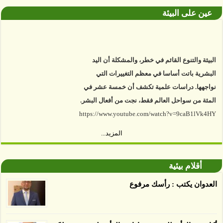
عين على البيئة
البيئة والتنوع القائم في خطر، والمشكلة أن اليد
البشرية باتت أساسا في معظم التغييرات التي
نواجهها. دراسات علمية تكشف أن خمسة عشر في
المئة من سواحل العالم فقط، نجت من أفعال البشر.
https://www.youtube.com/watch?v=9caB1lVk4HY
توصل العلماء إلى أن غابات زيت النخيل التي تم
اعتمادها على أنها مستدامة تدمرت بشكل أسرع من
المزيد...
الأرض غير المعتمدة، وذلك حسب دراسة كشفت
الغطاء عن أي ادعاءات تقول بأن الزيت يمكن ألا
أقلام بيئية
يسبب الدمار. وكشفت الدراسة فقدان المناطق
المعتمدة المستدامة التي تحمل موافقات بأنها
العدوان يكتب : رأسك مرفوع
صديقة للبيئة 38 في المئة من زراعتها منذ عام 2007،
بينما فقدت المناطق غير المعتمدة 34 في المئة، وفقاً
لباحثين من جامعة بوردو في ولاية إنديانا الأميركية.