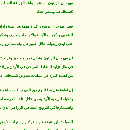
مغلقة
مهرجان الزيتون ..استثمار واعد للزراعة السياحية
كتب:النائب وصفي حداد
يعتبر مهرجان الزيتون ركيزة مهمة وتراثيــة وادا
الشعبي وذكريات الآبــاء والاجــداد وتعريف وتذك
على ايدي ريفيات خلال المهرجان وقدمت لزواره 
ان مهرجان الزيتون يشكل نموذج متميز وفريد “لل
في ظل تزايد النشاط السياحي في الأردن و رافدا
من اهمية كبيرة في عمليات تسويق للمنتجات الزراع
إن اقامة مثل هذا النوع من المهرجانات يساهم في
بالحياة الريفية الأردنية من خلال اتاحة الفرصة 
واستثمارها في الترويج السياحي الزراعي الذي يعد
السياحة الزراعية تعتبر حافز لإبراز التراث الأرد