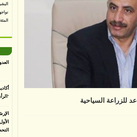
البشر
نواجه
المئة
Vk4HY
توصل 
اعتما
الأرض
العدو
الغطا
يسبب 
المعت
أكادي
‘الرأ
عد للزراعة السياحية
لباحثي
الإرش
ن
ن
الأو
مار
التح
عة
ية