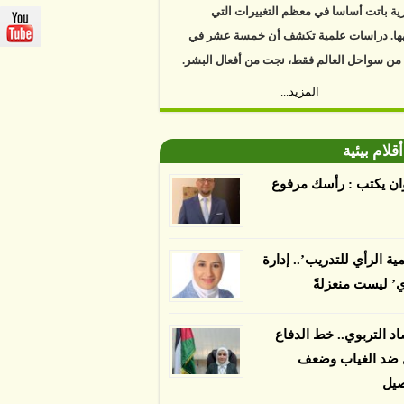
ية باتت أساسا في معظم التغييرات التي
ها. دراسات علمية تكشف أن خمسة عشر في
 من سواحل العالم فقط، نجت من أفعال البشر.
https://www.youtube.com/watch?v=9caB1l
المزيد...
العلماء إلى أن غابات زيت النخيل التي تم
دها على أنها مستدامة تدمرت بشكل أسرع من
أقلام بيئية
 غير المعتمدة، وذلك حسب دراسة كشفت
ان يكتب : رأسك مرفوع
ء عن أي ادعاءات تقول بأن الزيت يمكن ألا
الدمار. وكشفت الدراسة فقدان المناطق
مدة المستدامة التي تحمل موافقات بأنها
مية الرأي للتدريب’.. إدارة
صديقة للبيئة 38 في المئة من زراعتها منذ عام 2007،
ي’ ليست منعزلةً
بينما فقدت المناطق غير المعتمدة 34 في المئة، وفقاً
ن من جامعة بوردو في ولاية إنديانا الأميركية.
اد التربوي.. خط الدفاع
ل ضد الغياب وضعف
صيل