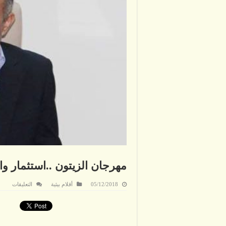
مهرجان الزيتون ..استثمار وا
على
05/12/2018
أقلام بيئية
التعليقات
مهرجا
الزيتو
..استث
واعد
للزرا
السياح