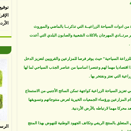
توقيع
الإقر
الأرد
ة من ادوات السياحة الزراعيــة التي تذكرنــا بالماضي والموروث
ير مرتــادي المهرجان بالاكلات الشعبية والصابون البلدي التي أعدت
.
زراعة السياحية” حيث يوفر فرصا للمزارعين والقرويين لتعزيز الدخل
 اقتصاديا مهما لهم وعنصرا اساسيا من عناصر الجذب السياحي لما لها
ية التي نعتز ونفتخر بها .
 تعزيز السياحة الزراعية كواجهة تمكن السائح الأجنبي من الاستمتاع
امام المزارعين ورؤساء الجمعيات الخيرية لعرض منتوجاتهم وتسويقها
 محركا مهما لارتباطه بالأرض الأردنية.
ني المتعلق بالمنتج الريفي وتكاتف الجهود الوطنية للنهوض بهذا المنتج
الرس