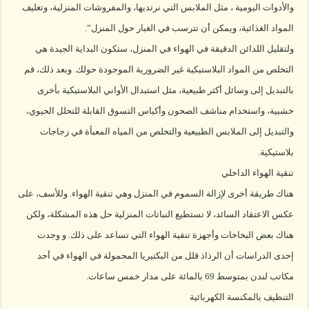
والأدوات اليومية ، مثل الملابس التي نرتديها، والمفروشات المنزلية، وتغليف
المواد الغذائية، ويمكن أن تترسب في الغبار حول المنزل”.
ولتقليل اللدائن الدقيقة في الهواء في المنزل، ستكون البداية الجيدة هي
التخلص من المواد البلاستيكية غير الضرورية الموجودة حولك. وبعد ذلك، قم
بالتبديل إلى وسائل أكثر طبيعية، مثل استبدال الأواني البلاستيكية بأخرى
خشبية، واستخدام مناشف الصحون وأكياس التسوق القابلة للتحلل الحيوي،
والتبديل إلى الملابس الطبيعية والتخلص من المياه المعبأة في زجاجات
بلاستيكية.
تنقية الهواء الداخلي
هناك طريقة أخرى لإزالة السموم في المنزل وهي تنقية الهواء. وللأسف، على
عكس الاعتقاد السائد، لا تستطيع النباتات المنزلية حل هذه المشكلة، ولكن
هناك بعض البخاخات وأجهزة تنقية الهواء التي تساعد على ذلك. و وجدت
إحدى الدراسات أن الرذاذ قلل من البكتيريا المحمولة في الهواء في أحد
مكاتب لندن بمتوسط 69 بالمائة على مدار خمس ساعات.
التنظيف بالمكنسة الكهربائية