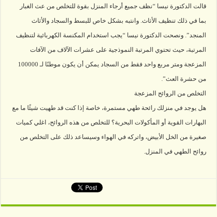
قالت الدكتورة نيسا “نظف جميع أرجاء المنزل بقوة للتخلص من عث الغبار
بما في ذلك تنظيف الأثاث. وانتبه بشكل خاص للبسط والسجاد والأثاث
المنجد”. ونصحت الدكتورة نيسا “يجب استخدام المكنسة الكهربائية لتنظيف
المرتبة، حيث تحتوي المرتبة النموذجية على عشرات الآلاف من الآفات
المزعجة ومتر مربع واحد فقط من السجاد يمكن أن يكون موطنًا لـ 100000
من حشرة العث”.
التخلص من الروائح المزعجة
هل يوجد في منزلك رائحة طهي مستمرة، خاصة إذا كنت قد طهيت شيئًا ما مع
البهارات القوية أو المأكولات البحرية؟ للتخلص من هذه الروائح، اغلي كميات
صغيرة من الخل الأبيض، واتركه في الهواء وسيساعد ذلك على التخلص من
روائح الطهي في المنزل.