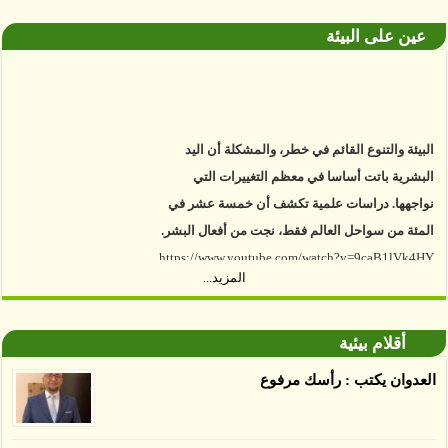
عين على البيئة
البيئة والتنوع القائم في خطر، والمشكلة أن اليد
البشرية باتت أساسا في معظم التغييرات التي
نواجهها. دراسات علمية تكشف أن خمسة عشر في
المئة من سواحل العالم فقط، نجت من أفعال البشر.
https://www.youtube.com/watch?v=9caB1lVk4HY
المزيد...
توصل العلماء إلى أن غابات زيت النخيل التي تم
اعتمادها على أنها مستدامة تدمرت بشكل أسرع من
أقلام بيئية
الأرض غير المعتمدة، وذلك حسب دراسة كشفت
العدوان يكتب : رأسك مرفوع
الغطاء عن أي ادعاءات تقول بأن الزيت يمكن ألا
يسبب الدمار. وكشفت الدراسة فقدان المناطق
المعتمدة المستدامة التي تحمل موافقات بأنها