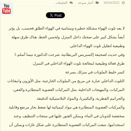
على
06/04/2022
أخبار منوعة
التعليقات
5وسائل
طبيعية
للتخلص
من
تلوث
الهواء
لا يعد تلوث الهواء مشكلة خطيرة ومتنامية في الهواء الطلق فحسب، بل يؤثر
في
المنزل
مغلقة
أيضاً بشكل كبير على صحتك داخل المنزل. ولحسن الحظ، هناك طرق سهلة
وطبيعية لتقليل تلوث الهواء الداخلي.
وفي حديث لصحيفة إكسبريس البريطانية، شرحت الدكتورة نيسا أسلم 5
طرق فعالة وطبيعية لمعالجة تلوث الهواء الداخلي في المنزل:
كسر خليط الملوثات في منزلك بسرعة
التلوث الداخلي عبارة عن مزيج من الملوثات الخارجية، مثل الأوزون وانبعاثات
المركبات، والمهيجات الداخلية، مثل المركبات العضوية المتطايرة والعفن،
والجراثيم الفطرية، والبكتيريا، والمواد البلاستيكية الدقيقة.
والمركبات العضوية المتطايرة هي مواد كيميائية لها ضغط بخار مرتفع وقابلية
منخفضة للذوبان في الماء، ويمكن العثور عليها في منتجات التنظيف. وعند
استخدامها، تنبعث المركبات العضوية المتطايرة على شكل غازات ويمكن أن