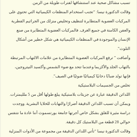
تسبب مشاكل صحية عند استنشاقها لفترات طويلة من الزمن.
وقالت الدكتورة نيسا: “تجنب استخدام المنظفات الكيميائية التي تحتوي على
المركبات العضوية المتطايرة لتنظيف وتخليص منزلك من الجراثيم الفطرية
والعفن الكامنة في جميع الغرف. فالمركبات العضوية المتطايرة من صنع
الإنسان والموجودة في المنظفات الكيميائية هي شكل خطير من أشكال
التلوث”.
وأضافت ” ترفع المركبات العضوية المتطايرة من علامات الالتهاب المرتبطة
بالتهاب الجلد والأكزيما وعندما تتحد مع ضوء الشمس وأكسيد النيتروجين،
فإنها تولد ضبابًا دخانيًا كيميائيًا ضوئيًا في الصيف”.
تخلص من الجسيمات البلاستيكية
اللدائن الدقيقة عبارة عن جزيئات بلاستيكية يبلغ طولها أقل من 5 ملليمترات.
ويمكن أن تسبب اللدائن الدقيقة أضرارًا والتهابات للخلايا البشرية. ووجدت
دراسة مثيرة للقلق بشكل خاص أجرتها جامعة بورتسموث أننا عادة ما نتنفس
حوالي 28 قطعة من البلاستيك كل دقيقة.
وقالت الدكتورة نيسا “تأتي اللدائن الدقيقة من مجموعة من الأدوات المنزلية