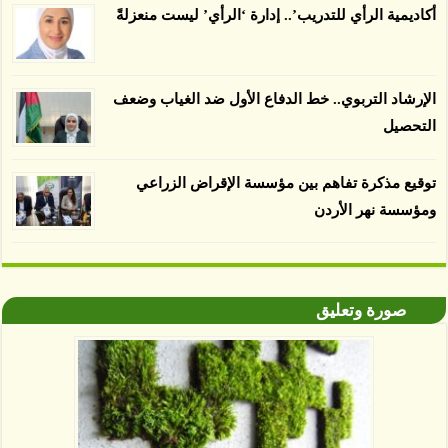
صديقة للبيئة 38 في المئة من زراعتها منذ عام 2007،
أكاديمية الرأي للتدريب’.. إدارة ‘الرأي’ ليست منعزلةً
بينما فقدت المناطق غير المعتمدة 34 في المئة، وفقاً
لباحثين من جامعة بوردو في ولاية إنديانا الأميركية.
الإرشاد التربوي.. خط الدفاع الأول ضد الغياب وضعف
التحصيل
توقيع مذكرة تفاهم بين مؤسسة الإقراض الزراعي
ومؤسسة نهر الأردن
صورة وتعليق