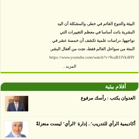
البيئة والتنوع القائم في خطر، والمشكلة أن اليد
البشرية باتت أساسا في معظم التغييرات التي
نواجهها. دراسات علمية تكشف أن خمسة عشر في
المئة من سواحل العالم فقط، نجت من أفعال البشر.
https://www.youtube.com/watch?v=9caB1lVk4HY
توصل العلماء إلى أن غابات زيت النخيل التي تم
المزيد...
اعتمادها على أنها مستدامة تدمرت بشكل أسرع من
الأرض غير المعتمدة، وذلك حسب دراسة كشفت
أقلام بيئية
الغطاء عن أي ادعاءات تقول بأن الزيت يمكن ألا
العدوان يكتب : رأسك مرفوع
يسبب الدمار. وكشفت الدراسة فقدان المناطق
المعتمدة المستدامة التي تحمل موافقات بأنها
صديقة للبيئة 38 في المئة من زراعتها منذ عام 2007،
أكاديمية الرأي للتدريب’.. إدارة ‘الرأي’ ليست منعزلةً
بينما فقدت المناطق غير المعتمدة 34 في المئة، وفقاً
لباحثين من جامعة بوردو في ولاية إنديانا الأميركية.