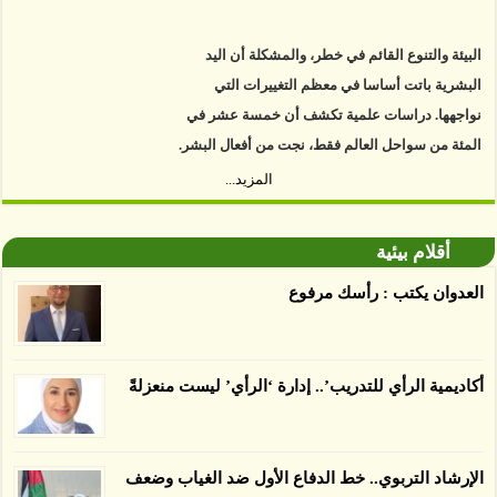
البيئة والتنوع القائم في خطر، والمشكلة أن اليد
البشرية باتت أساسا في معظم التغييرات التي
نواجهها. دراسات علمية تكشف أن خمسة عشر في
المئة من سواحل العالم فقط، نجت من أفعال البشر.
https://www.youtube.com/watch?v=9caB1lVk4HY
المزيد...
توصل العلماء إلى أن غابات زيت النخيل التي تم
أقلام بيئية
اعتمادها على أنها مستدامة تدمرت بشكل أسرع من
الأرض غير المعتمدة، وذلك حسب دراسة كشفت
العدوان يكتب : رأسك مرفوع
الغطاء عن أي ادعاءات تقول بأن الزيت يمكن ألا
يسبب الدمار. وكشفت الدراسة فقدان المناطق
المعتمدة المستدامة التي تحمل موافقات بأنها
أكاديمية الرأي للتدريب’.. إدارة ‘الرأي’ ليست منعزلةً
صديقة للبيئة 38 في المئة من زراعتها منذ عام 2007،
بينما فقدت المناطق غير المعتمدة 34 في المئة، وفقاً
لباحثين من جامعة بوردو في ولاية إنديانا الأميركية.
الإرشاد التربوي.. خط الدفاع الأول ضد الغياب وضعف